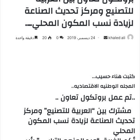
للتصنيع ومركز تحديث الصناعة
لزيادة نسب المكون المحلي….
khaled ali
أ
24 ديسمبر، 2019
0
20
دقيقة واحدة
ر
س
ل
ب
كتبت هناء حسيب…
ر
ي
المجله الوطنيه الاقتصاديه..
د
..تم عمل بروتكول تعاون ..
ا
إ
مشترك بين “العربية للتصنيع” ومركز
ل
تحديث الصناعة لزيادة نسب المكون
ك
المحلي
ت
ر