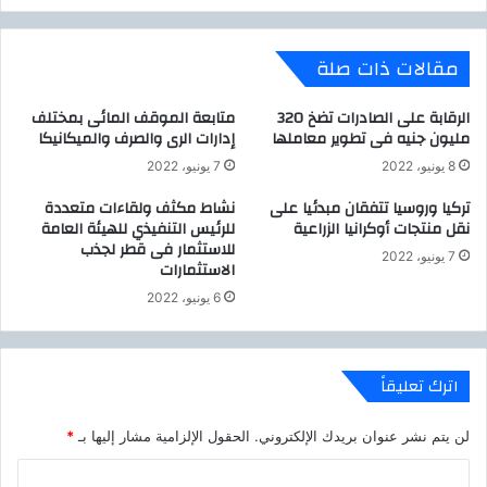
م
.
س
.
مقالات ذات صلة
ت
ق
ب
الرقابة على الصادرات تضخ 320
متابعة الموقف المائى بمختلف
ل
مليون جنيه فى تطوير معاملها
إدارات الرى والصرف والميكانيكا
و
8 يونيو، 2022
7 يونيو، 2022
ط
ن
تركيا وروسيا تتفقان مبدئيا على
نشاط مكثف ولقاءات متعددة
نقل منتجات أوكرانيا الزراعية
للرئيس التنفيذي للهيئة العامة
”
للاستثمار فى قطر لجذب
7 يونيو، 2022
الاستثمارات
ب
ا
6 يونيو، 2022
ل
ط
ا
اترك تعليقاً
ل
ب
ي
لن يتم نشر عنوان بريدك الإلكتروني.
الحقول الإلزامية مشار إليها بـ
*
ة
ا
.