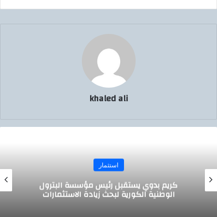
khaled ali
استثمار
وي يستقبل رئيس مؤسسة البترول
وزير التمو
 الكورية لبحث زيادة الاستثمارات