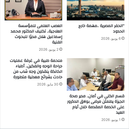
ع
ى
د
ت
ا
ح
د
ق
ا
“الحفر المصرية ..مهمة خارج
العصب العلمى للمؤسسة
ي
الحدود
العلاجية.. تكليف الدكتور محمد
ت
ق
إسماعيل هلال مديرًا للبحوث
ا
أ
6 يونيو، 2026
الفنية
ل
ع
ن
ل
2 يونيو، 2026
ه
ى
ملحمة طبية في غرفة عمليات
ا
م
جراحة الوجه والفكين.. أطباء
ئ
ع
الخانكة ينقذون وجه شاب من
ي
د
حادث بشرائح معدنية متطورة
ة
ل
30 مايو، 2026
ل
ا
ل
ت
قسم الكلى في أمان.. مدير صحة
ف
ا
الجيزة يطمئن مرضى بولاق الدكرور
ص
ل
على الخدمة المقدمة خلال أيام
ل
أ
العيد
ا
د
1 يونيو، 2026
ل
ا
د
ء