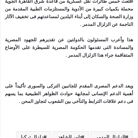
أقلعت خمس طائرات نقل عسكرية من قاعدة شرق القاهرة الجوية
و
محملة بكميات كبيرة من الأدوية والمستلزمات الطبية المقدمة من
ن
وزارة الصحة والسكان إلى أبناء البلدين لمساعدتهم فى تخفيف الآثار
ي
الناجمة عن الزلزال المدمر .
ا
هذا وأعرب المسئولون بالدولتين عن تقديرهم للجهود المصرية
والمساندة التى تقدمها الحكومة المصرية للسيطرة على الأوضاع
المتفاقمة جراء هذا الزلزال المدمر .
ويعد الدعم المصرى المقدم للجانبين التركى والسورى تأكيداً على
أهمية الدعم الإنسانى لمجابهة حوادث الظواهر الطبيعية بما يسهم
فى دعم علاقات الترابط والتآخى بين الشعوب لتجاوز المحن .
الزلزال المدمر
تامر الشاهد
زلزال تركيا