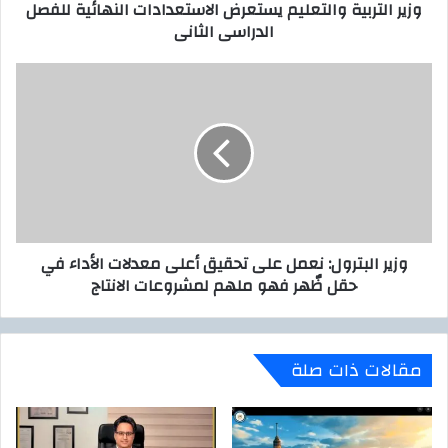
وزير التربية والتعليم يستعرض الاستعدادات النهائية للفصل
و
ي
الدراسى الثانى
ن
ة
ي
و
ا
و
ل
ز
ت
ي
ع
ر
ل
ا
ي
ل
م
ب
ي
ت
س
ر
وزير البترول: نعمل على تحقيق أعلى معدلات الأداء في
ت
و
حقل ظٌهر فهو ملهم لمشروعات الانتاج
ع
ل
ر
:
ض
ن
ا
ع
مقالات ذات صلة
ل
م
ا
ل
س
ع
ت
ل