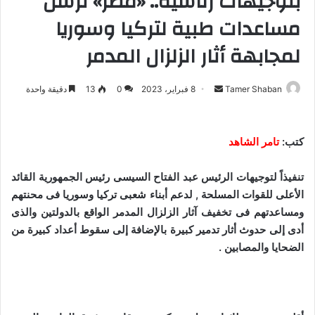
بتوجيهات رئاسية.. «مصر» ترسل
مساعدات طبية لتركيا وسوريا
لمجابهة أثار الزلزال المدمر
Tamer Shaban
أ
8 فبراير، 2023
0
13
دقيقة واحدة
ر
س
ل
كتب:
تامر الشاهد
ب
ر
تنفيذاً لتوجيهات الرئيس عبد الفتاح السيسى رئيس الجمهورية القائد
ي
الأعلى للقوات المسلحة , لدعم أبناء شعبى تركيا وسوريا فى محنتهم
د
ومساعدتهم فى تخفيف آثار الزلزال المدمر الواقع بالدولتين والذى
ا
أدى إلى حدوث أثار تدمير كبيرة بالإضافة إلى سقوط أعداد كبيرة من
إ
الضحايا والمصابين .
ل
ك
ت
ر