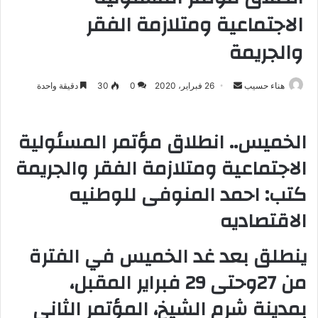
الاجتماعية ومتلازمة الفقر
والجريمة
هناء حسيب
أ
26 فبراير، 2020
0
30
دقيقة واحدة
ر
س
الخميس.. انطلاق مؤتمر المسئولية
ل
ب
الاجتماعية ومتلازمة الفقر والجريمة
ر
كتب: احمد المنوفى للوطنيه
ي
د
الاقتصاديه
ا
إ
ينطلق بعد غد الخميس في الفترة
ل
من 27وحتى 29 فبراير المقبل،
ك
ت
بمدينة شرم الشيخ، المؤتمر الثانى
ر