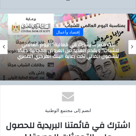
ع
الوي
ب
إقتصاد وأعمال
تيسيرًا على المواطنين.. الدقهلية تدشن خدمة
ًا
توصيل أسطوانات البوتاجاز للمنازل بالتعاون م
ري
بوتاجاسكو
انضم إلى مجتمع الوطنية
اشترك في قائمتنا البريدية للحصول