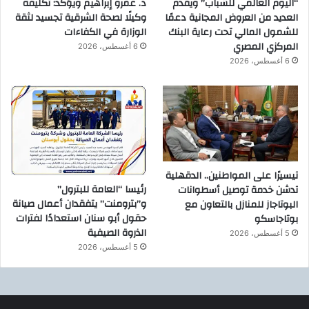
“اليوم العالمي للشباب” ويقدم
د. عمرو إبراهيم ويؤكد: تكليفه
العديد من العروض المجانية دعمًا
وكيلًا لصحة الشرقية تجسيد لثقة
للشمول المالي تحت رعاية البنك
الوزارة في الكفاءات
المركزي المصري
6 أغسطس، 2026
6 أغسطس، 2026
تيسيرًا على المواطنين.. الدقهلية
رئيسا “العامة للبترول”
تدشن خدمة توصيل أسطوانات
و”بترومنت” يتفقدان أعمال صيانة
البوتاجاز للمنازل بالتعاون مع
حقول أبو سنان استعدادًا لفترات
بوتاجاسكو
الذروة الصيفية
5 أغسطس، 2026
5 أغسطس، 2026