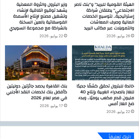
الهيئة القومية للبريد” و”بنك ناصر
وزير البترول والثروة المعدنية
م
الاجتماعي” يطلقان شراكة
يشهد توقيع اتفاقية لإنشاء
ن
إستراتيجية.. لتوسيع الخدمات
وتشغيل مصنع لإنتاج الأسمدة
أ
المالية وصرف المعاشات
الفوسفاتية بالعين السخنة
ه
والتمويلات عبر مكاتب البريد
بالشراكة مع مجموعة السويدي
م
26 يوليو، 2026
22 يوليو، 2026
أ
و
ل
و
ي
ا
ت
ى
خالدة للبترول تحقق كشفًا جديدًا
بنك القاهرة يحصد جائزتين دوليتين
للغاز بالصحراء الغربية بإنتاج 40
كأفضل بنك لخدمات النقد الأجنبي
مليون قدم مكعب يوميًا.. وبدء
في مصر لعام 2026
ضخ الغاز أمس
17 يوليو، 2026
22 يوليو، 2026
اترك تعليقاً