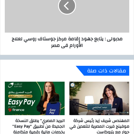
و
ا
ل
ل
ى
ي
:
ا
ي
ت
ت
مدبولى : يتابع جهود إقامة مركز جوستاف روسي لعلاج
ا
ا
الأورام فى مصر
ف
ب
ت
ع
ت
ج
ا
ه
مقالات ذات صلة
ح
و
م
د
ؤ
إ
ت
ق
م
ا
ر
م
ا
ة
ل
م
ج
المهندس شريف زيد رئيس شركة
البريد المصري” يطلق النسخة
ر
موفينج فيرت المصرية للتعدين في
الجديدة من تطبيق “Easy Pay”
م
ك
حوار مع بتروكاست
بخدمات مالية رقمية متكاملة
ع
ز