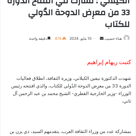
الكيلاني : تُشارك في افتتاح الدورة
33 من معرِض الدوحة الدُولي
للكتاب
هناء حسيب
أ
10 مايو، 2024
876
دقيقة واحدة
ر
س
ل
كتبت ريهام إبراهيم
ب
ر
شهدت الدكتورة نيفين الكيلاني، وزيرة الثقافة، انطلاق فعاليات
ي
الدورة 33 من معرِض الدوحة الدُولي للكتاب، والذي افتتحه رئيس
د
الوزراء -وزير الخارجية القطري- الشيخ محمد بن عبد الرحمن آل
ا
ثاني،
إ
ل
ك
ت
بمشاركة عدد من وزراء الثقافة العرب، يتقدمهم السيد، ذي يزن بن
ر