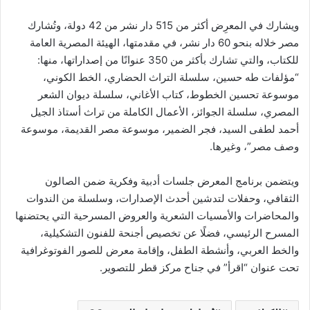
ويشارك في المعرِض أكثر من 515 دار نشر من 42 دولة، وتُشارك
مصر خلاله بنحو 60 دار نشر، في مقدمتها، الهيئة المصرية العامة
للكتاب، والتي تشارك بأكثر من 350 عنوانًا من إصداراتها، منها:
“مؤلفات طه حسين، سلسلة التراث الحضاري، الخط الكوني،
موسوعة تحسين الخطوط، كتاب الأغاني، سلسلة ديوان الشعر
المصري، سلسلة الجوائز، الأعمال الكاملة من تراث أستاذ الجيل
أحمد لطفى السيد، فجر الضمير، موسوعة مصر القديمة، موسوعة
وصف مصر”، وغيرها.
ويتضمن برنامج المعرض جلسات أدبية وفكرية ضمن الصالون
الثقافي، وحفلات لتدشين أحدث الإصدارات، وسلسلة من الندوات
والمحاضرات والأمسيات الشعرية والعروض المسرحية التي يحتضنها
المسرح الرئيسي، فضلًا عن تخصيص أجنحة للفنون التشكيلية،
والخط العربي، وأنشطة الطفل، وإقامة معرض للصور الفوتوغرافية
تحت عنوان “اقرأ” في جناح مركز قطر للتصوير.