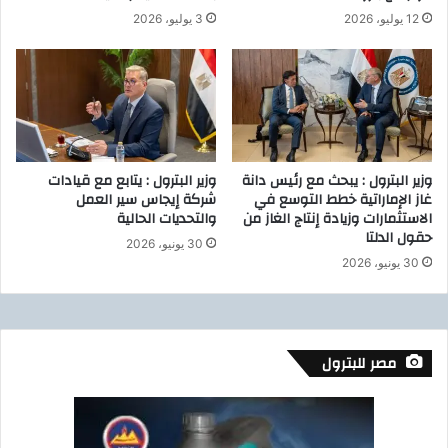
ي
ج
12 يوليو، 2026
3 يوليو، 2026
ة
و
ا
س
ل
ت
د
ا
و
ف
ل
ر
ي
و
وزير البترول : يبحث مع رئيس دانة
وزير البترول : يتابع مع قيادات
ة
س
غاز الإماراتية خطط التوسع في
شركة إيجاس سير العمل
ل
ي
الاستثمارات وزيادة إنتاج الغاز من
والتحديات الحالية
ل
ل
حقول الدلتا
30 يونيو، 2026
أ
ع
30 يونيو، 2026
و
ل
ر
ا
ا
ج
م
ا
ل
مصر للبترول
أ
و
ر
ا