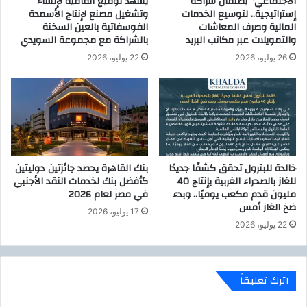
الاجتماعي” يطلقان شراكة
يشهد توقيع اتفاقية لإنشاء
8
إستراتيجية.. لتوسيع الخدمات
وتشغيل مصنع لإنتاج الأسمدة
ت
ت
المالية وصرف المعاشات
الفوسفاتية بالعين السخنة
ش
ك
والتمويلات عبر مكاتب البريد
بالشراكة مع مجموعة السويدي
ف
ل
ى
26 يوليو، 2026
22 يوليو، 2026
ي
ا
ف
ل
م
ن
ا
ا
ر
س
س
ل
2
ل
0
خالدة للبترول تحقق كشفًا جديدًا
بنك القاهرة يحصد جائزتين دوليتين
أ
2
للغاز بالصحراء الغربية بإنتاج 40
كأفضل بنك لخدمات النقد الأجنبي
ط
0
مليون قدم مكعب يوميًا.. وبدء
في مصر لعام 2026
ف
ا
ضخ الغاز أمس
17 يوليو، 2026
ا
ل
22 يوليو، 2026
ل
س
ب
ب
ا
ت
ل
ا
اترك تعليقاً
ت
ل
ع
م