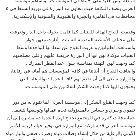
شنطة لبس العيد على الأبناء في المؤسسات ، وتساهم مؤسسة
العربي بنصف التكلفة حيث تتعاون مع الوزارة في توزيع الشنط في ٥
محافظات هي القاهرة والجيزة والقليوبية والمنوفية والإسكندرية.
وقدمت القباج الهدايا للفتيات كما قامت بجولة داخل الدار وتعرفت
على مختلف الأنشطة المقدمة للفتيات وأدارت معهن حوارا
واستمعت لطلباتهن وأعربت القباج عن سعادتها لتواجدها وسط
الفتيات مؤكدة لهن انها ان الوزارة حريصة عليهم وعلى مصلحتهم
كما وجهت لهن التهنئة بمناسبة حلول عيد الفطر المبارك .
واضافت القباج أن أبنائنا في كافة المؤسسات هم أمانة في رقابنا،
والوزارة تسعى الى أن تقدم لهم كافة الخدمات والرعاية التي
يحتجون اليها كما وجهت الشكر للقائمين على المؤسسات.
كما وجهت القباج الشكر إلى مؤسسة العربي لما تقوم به من دور
تنموي وخيري وإحساس بالمسؤولية تجاه عمالها وتوسعها لتشمل
حماية فئات كثيرة في المجتمع تحتاج لهذه الخدمات، مشيرة إلى أن
مؤسسة العربي قد شاركت مع الوزارة في توفير حياة كريمة للأسر
الأولى بالرعاية من خلال إنشاء وصلات مياه وصرف صحي وابيار مياه