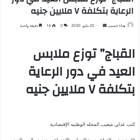
الرعاية بتكلفة ٧ ملايين جنيه
هناء حسيب
أ
20 مايو، 2020
0
14
دقيقة واحدة
ر
س
القباج” توزع ملابس
ل
ب
العيد في دور الرعاية
ر
ي
د
بتكلفة ٧ ملايين جنيه
ا
إ
ل
ك
ت
ر
كتب عدلي شعيب المجله الوطنيه الإقتصادية
و
ن
قامت نيفين القباج وزيرة التضامن الاجتماعي بتوزيع
ملابس العيد