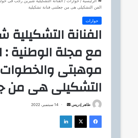
الرئيسية
/
حوارات
/
الفنانة التشكيلية شيرين رجب فى حوا
الفن التشكيلى هى من جعلتنى فنانة تشكيلية
حوارات
الفنانة التشكيلية ش
مع مجلة الوطنية : 
موهبتى والخطوات ا
التشكيلى هى من جع
طاهر إدريس
أ
14 سبتمبر، 2022
ر
فيسبوك
‫X
لينكدإن
س
ل
ب