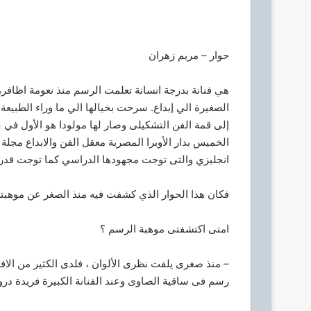
ر
ي
د
حوار – مريم زهران
ا
إ
هي فنانة بدرجة انسانة تعلمت الرسم منذ نعومة اظاف
ل
الصغيرة الي إبداع. سرحت بخيالها الي ما وراء الطبي
ك
إلى قمة الفن التشكيلى وصار لها مولودا هو الأول في ع
ت
الخميس بدار الأوبرا المصرية معقل الفن والابداع مج
ر
و
انجليزي والتى توجت مجهودها الدراسي كما توجت قدرته
ن
ي
فكان هذا الحوار الذي كشفت فيه منذ الصغر عن موهبتها 
ا
امتى اكتشفتى موهبة الرسم ؟
– منذ صغرى يلفت نظرى الألوان ، فلدى الكثير من الاف
رسم فى ساقية الصاوى وعند الفنانة الكبيرة فريدة در