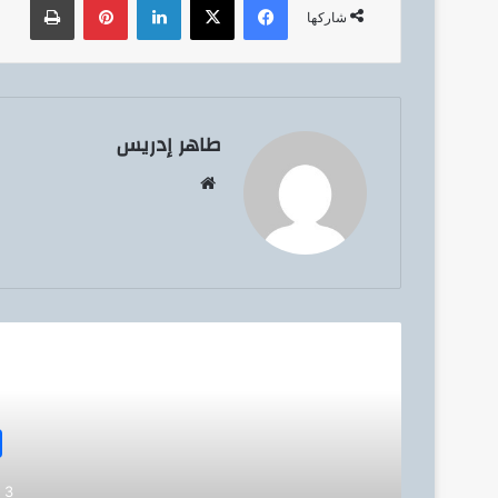
شاركها
طاهر إدريس
موق
ع
الوي
ب
أق
3 أكتوبر، 2022