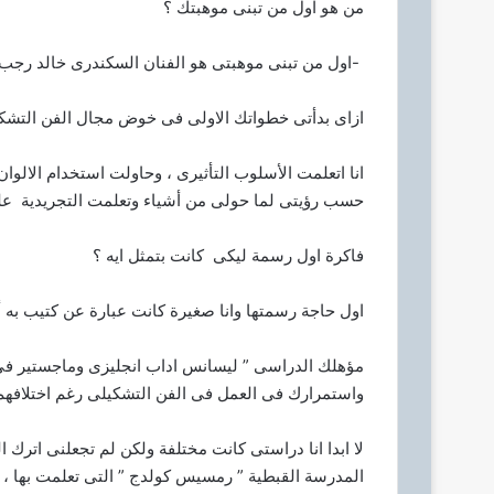
من هو اول من تبنى موهبتك ؟
-اول من تبنى موهبتى هو الفنان السكندرى خالد رجب 
ازاى بدأتى خطواتك الاولى فى خوض مجال الفن التشك
انا اتعلمت الأسلوب التأثيرى ، وحاولت استخدام الالو
حسب رؤيتى لما حولى من أشياء وتعلمت التجريدية على 
فاكرة اول رسمة ليكى كانت بتمثل ايه ؟
اول حاجة رسمتها وانا صغيرة كانت عبارة عن كتيب به
مؤهلك الدراسى ” ليسانس اداب انجليزى وماجستير ف
واستمرارك فى العمل فى الفن التشكيلى رغم اختلافهم
لا ابدا انا دراستى كانت مختلفة ولكن لم تجعلنى اتر
المدرسة القبطية ” رمسيس كولدج ” التى تعلمت بها ، 