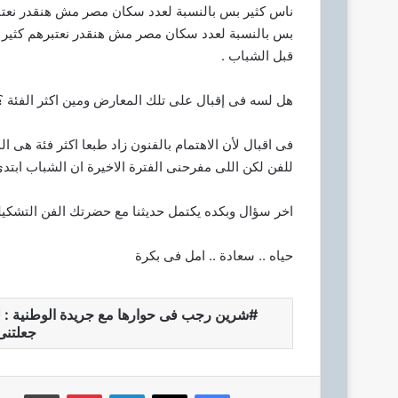
ناس كثير بس بالنسبة لعدد سكان مصر مش هنقدر نعتب
بس بالنسبة لعدد سكان مصر مش هنقدر نعتبرهم كثير ول
قبل الشباب .
هل لسه فى إقبال على تلك المعارض ومين اكثر الفئة ؟
فى اقبال لأن الاهتمام بالفنون زاد طبعا اكثر فئة هى ا
للفن لكن اللى مفرحنى الفترة الاخيرة ان الشباب ابتدى
اخر سؤال وبكده يكتمل حديثنا مع حضرتك الفن التشكيلى
حياه .. سعادة .. امل فى بكرة
شرين رجب فى حوارها مع جريدة الوطنية :
جعلتنى
فيسبوك
‫X
لينكدإن
بينتيريست
طباعة