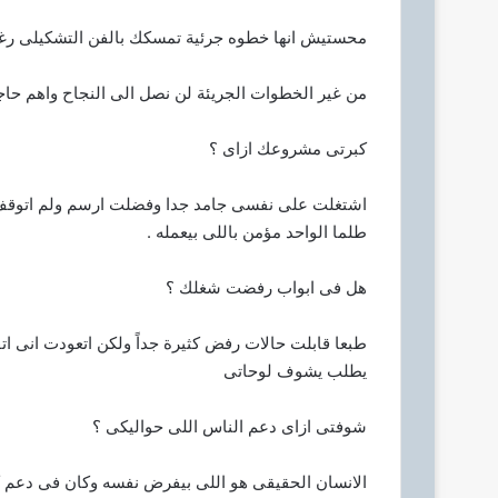
محستيش انها خطوه جرئية تمسكك بالفن التشكيلى ر
من غير الخطوات الجريئة لن نصل الى النجاح واهم حاجة ن
كبرتى مشروعك ازاى ؟
اشتغلت على نفسى جامد جدا وفضلت ارسم ولم اتوقف
طلما الواحد مؤمن باللى بيعمله .
هل فى ابواب رفضت شغلك ؟
طبعا قابلت حالات رفض كثيرة جداً ولكن اتعودت انى
يطلب يشوف لوحاتى
شوفتى ازاى دعم الناس اللى حواليكى ؟
الانسان الحقيقى هو اللى بيفرض نفسه وكان فى دعم ك