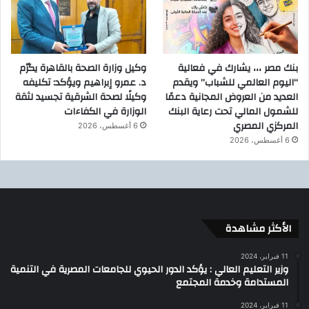
بنك مصر ،،، يشارك في فعالية
وكيل وزارة الصحة بالقاهرة يكرّم
“اليوم العالمي للشباب” ويقدم
د. عمرو إبراهيم ويؤكد: تكليفه
العديد من العروض المجانية دعمًا
وكيلًا لصحة الشرقية تجسيد لثقة
للشمول المالي تحت رعاية البنك
الوزارة في الكفاءات
المركزي المصري
6 أغسطس، 2026
6 أغسطس، 2026
الأكثر مشاهدة
11 فبراير، 2024
وزير التعليم العالي : يؤكد الدور الحيوي للجامعات المصرية في التنمية
المستدامة وخدمة المجتمع
11 فبراير، 2024