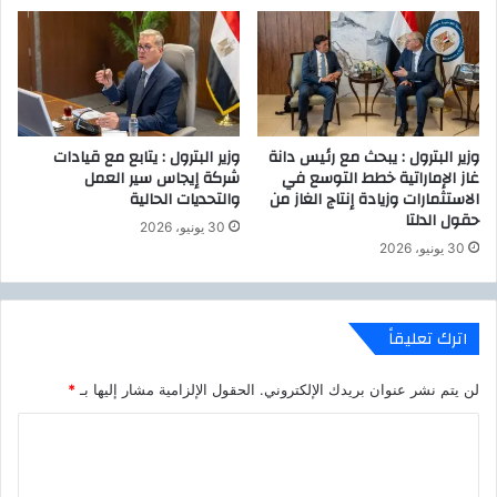
ا
ل
س
ج
ة
ر
ع
ه
ت
وزير البترول : يبحث مع رئيس دانة
وزير البترول : يتابع مع قيادات
ج
غاز الإماراتية خطط التوسع في
شركة إيجاس سير العمل
ر
الاستثمارات وزيادة إنتاج الغاز من
والتحديات الحالية
ي
حقول الدلتا
30 يونيو، 2026
ب
30 يونيو، 2026
ي
ه
ل
ل
اترك تعليقاً
ق
ا
لن يتم نشر عنوان بريدك الإلكتروني.
الحقول الإلزامية مشار إليها بـ
*
ح
ك
ا
و
ل
ر
و
ت