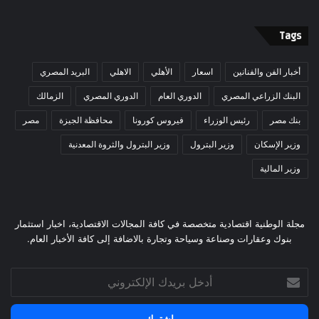
Tags
أخبار الفن والفنانين
اسعار
الأهلي
الاهلي
البريد المصري
البنك الزراعي المصري
الدوري العام
الدوري المصري
الزمالك
بنك مصر
رئيس الوزراء
فيروس كورونا
محافظة الجيزة
مصر
وزير الإسكان
وزير البترول
وزير البترول والثروة المعدنية
وزير المالية
مجلة الوطنية اقتصادية متخصصة في كافة المجالات الاقتصادية، اخبار استثمار
بنوك وعقارات وصناعة وسياحة وتجارة بالاضافة إلى كافة الأخبار العام.
أدخل
بريدك
الإلكتروني