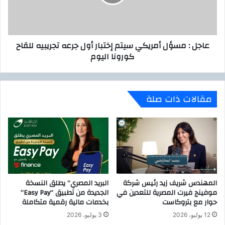
ل
م
س
س
ا
ؤ
ل
ل
عاجل : مسؤل أمريكي سيتم إختبار أول جرعه تجريبيه للقاح
و
أ
كورونا اليوم
ز
م
ر
ر
ا
ي
ء
ك
مقالات ذات صلة
ب
ي
ش
س
أ
ي
ن
ت
ت
م
ع
إ
ط
خ
ي
ت
المهندس شريف زيد رئيس شركة
البريد المصري” يطلق النسخة
ل
ب
موفينج فيرت المصرية للتعدين في
الجديدة من تطبيق “Easy Pay”
ا
ا
حوار مع بتروكاست
بخدمات مالية رقمية متكاملة
ل
ر
د
أ
12 يوليو، 2026
3 يوليو، 2026
ر
و