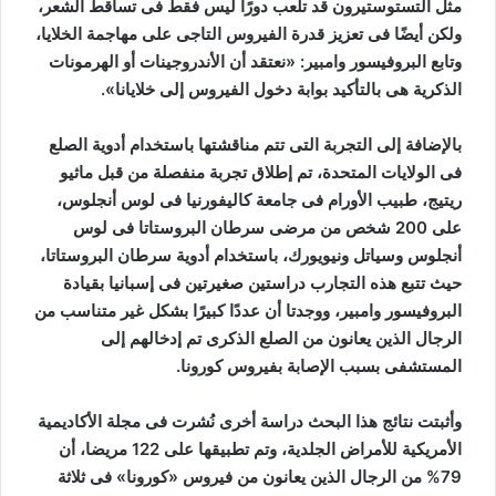
مثل التستوستيرون قد تلعب دورًا ليس فقط فى تساقط الشعر،
ولكن أيضًا فى تعزيز قدرة الفيروس التاجى على مهاجمة الخلايا،
وتابع البروفيسور وامبير: «نعتقد أن الأندروجينات أو الهرمونات
الذكرية هى بالتأكيد بوابة دخول الفيروس إلى خلايانا».
بالإضافة إلى التجربة التى تتم مناقشتها باستخدام أدوية الصلع
فى الولايات المتحدة، تم إطلاق تجربة منفصلة من قبل ماثيو
ريتيج، طبيب الأورام فى جامعة كاليفورنيا فى لوس أنجلوس،
على 200 شخص من مرضى سرطان البروستاتا فى لوس
أنجلوس وسياتل ونيويورك، باستخدام أدوية سرطان البروستاتا،
حيث تتبع هذه التجارب دراستين صغيرتين فى إسبانيا بقيادة
البروفيسور وامبير، ووجدتا أن عددًا كبيرًا بشكل غير متناسب من
الرجال الذين يعانون من الصلع الذكرى تم إدخالهم إلى
المستشفى بسبب الإصابة بفيروس كورونا.
وأثبتت نتائج هذا البحث دراسة أخرى نُشرت فى مجلة الأكاديمية
الأمريكية للأمراض الجلدية، وتم تطبيقها على 122 مريضا، أن
79% من الرجال الذين يعانون من فيروس «كورونا» فى ثلاثة