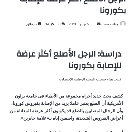
بكورونا
هناء حسيب
أ
5 يونيو، 2020
0
14
2 دقائق
ر
س
ل
دراسة: الرجل الأصلع أكثر عرضة
ب
ر
للإصابة بكورونا
ي
د
كتبت هناء حسيب المجله الوطنيه الإقتصادية
ا
إ
ل
كشف بحث جديد أجراه مجموعة من الأطباء فى جامعة براون
ك
الأمريكية أن الصلع يعتبر عاملا يزيد من الإصابة بفيروس كورونا،
ت
وأن الرجال المصابين بالصلع قد يكونون أكثر عرضة للمعاناة من
ر
أعراض الفيروس الشديدة، واصفين إياه بـ«علامة جابرين».
و
ن