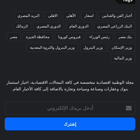
أخبار الفن والفنانين
اسعار
الأهلي
الاهلي
البريد المصري
البنك الزراعي المصري
الدوري العام
الدوري المصري
الزمالك
بنك مصر
رئيس الوزراء
فيروس كورونا
محافظة الجيزة
مصر
وزير الإسكان
وزير البترول
وزير البترول والثروة المعدنية
وزير المالية
مجلة الوطنية اقتصادية متخصصة في كافة المجالات الاقتصادية، اخبار استثمار
بنوك وعقارات وصناعة وسياحة وتجارة بالاضافة إلى كافة الأخبار العام.
أدخل
بريدك
الإلكتروني