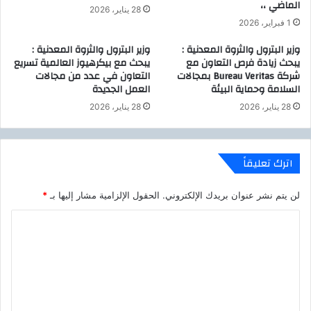
الماضي ،،
ث
ب
28 يناير، 2026
ة
ف
1 فبراير، 2026
ل
ي
وزير البترول والثروة المعدنية :
وزير البترول والثروة المعدنية :
ا
ر
يبحث زيادة فرص التعاون مع
يبحث مع بيكرهيوز العالمية تسريع
ص
و
شركة Bureau Veritas بمجالات
التعاون في عدد من مجالات
ح
س
السلامة وحماية البيئة
العمل الجديدة
ا
ك
ب
28 يناير، 2026
28 يناير، 2026
و
ا
ر
ل
و
م
ن
اترك تعليقاً
ع
ا
ا
م
ش
لن يتم نشر عنوان بريدك الإلكتروني.
الحقول الإلزامية مشار إليها بـ
*
ن
ا
ا
ا
ت
ل
ح
ل
ا
ت
ل
ع
ا
ت
ل