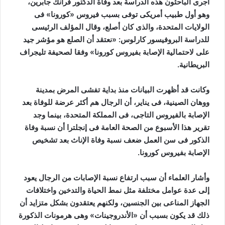
أجرى الباحثون هذه الدراسة بعد وفاة الدكتور فرانك جابرين،
ي
وهو أول طبيب أمريكى توفى بسبب فيروس «كورونا» فى
ا
الولايات المتحدة، والذى كان أصلع، وقال المؤلف الرئيسى
للدراسة البروفيسور كارلوس: «نعتقد أن الصلع هو مؤشر جيد
على لاحتمالية الإصابة بفيروس كورونا» وفقا لصحيفة تليجراف
البريطانية.
وكانت قد أظهرت البيانات منذ بداية تفشى المرض بمدينة
ووهان الصينية، فى يناير، أن الرجال هم أكثر عرضة للوفاة بعد
الإصابة بالفيروس التاجى، فى المملكة المتحدة، بينما وجد
تقرير هذا الأسبوع من الصحة العامة فى إنجلترا أن نسبة وفاة
الذكور فى سن العمل ضعف نسبة وفاة الإناث بعد تشخيص
الإصابة بفيروس كورونا.
وأشار العلماء أن سبب ارتفاع نسبة الإصابات من الرجال يعود
إلى عدة عوامل مختلفة مثل نمط الحياة والتدخين واختلافات
الجهاز المناعى بين الجنسين، ولكنهم يعتقدون بشكل متزايد أن
ذلك قد يكون بسبب أن «الأندروجينات» وهى هرمونات الذكورة