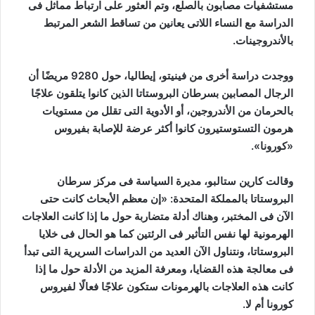
مستشفيات مصابون بالصلع، وتم العثور على ارتباط مماثل فى
الدراسة مع النساء اللاتى يعانين من تساقط الشعر المرتبط
بالأندروجينات.
ووجدت دراسة أخرى من فينيتو، إيطاليا، حول 9280 مريضًا أن
الرجال المصابين بسرطان البروستاتا الذين كانوا يتلقون علاجًا
بالحرمان من الأندروجين، أو الأدوية التى تقلل من مستويات
هرمون التستوستيرون كانوا أكثر عرضة للإصابة بفيروس
«كورونا».
وقالت كارين ستالبو، مديرة السياسة فى مركز سرطان
البروستاتا بالمملكة المتحدة: «إن معظم الأبحاث كانت حتى
الآن فى المختبر، وهناك أدلة متضاربة حول ما إذا كانت العلاجات
الهرمونية لها نفس التأثير فى الرئتين كما هو الحال فى خلايا
البروستاتا، ونتناول الآن العديد من الدراسات السريرية التى تبدأ
فى معالجة هذه القضايا، ومعرفة المزيد من الأدلة حول ما إذا
كانت هذه العلاجات بالهرمونات ستكون علاجًا فعالًا لفيروس
كورونا أم لا.