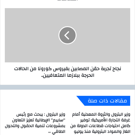
ي
ص
ر
ن
ف
ج
م
ا
ع
ح
ا
ت
ش
ج
ا
ر
ت
ب
ا
ة
نجاح تجربة حقن المصابين بفيروس كورونا من الحالات
ل
ح
الحرجة ببلازما المتعافيين..
ش
ق
ر
ن
ي
ا
ح
ل
مقالات ذات صلة
ة
م
ا
ص
ل
ا
وزير البترول والثروة المعدنية أمام
وزير البترول : يبحث مع رئيس
ث
ب
غرفة التجارة الأمريكية: توفير
“سايبم” الإيطالية تعزيز التعاون
ا
كامل احتياجات قطاعات الدولة من
بمشروعات تنمية الحقول والتحول
ي
الغاز والمواد البترولية منذ يوليو
الطاقي ،،
ل
ن