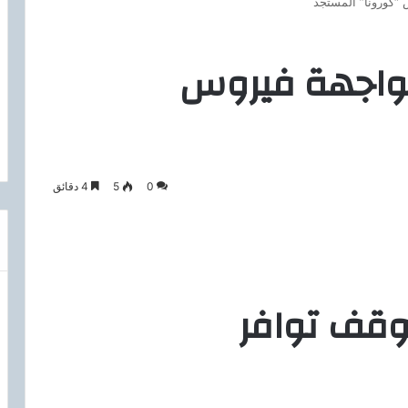
 “كورونا” المستجد
مواجهة فيروس
0
5
4 دقائق
موقف توافر