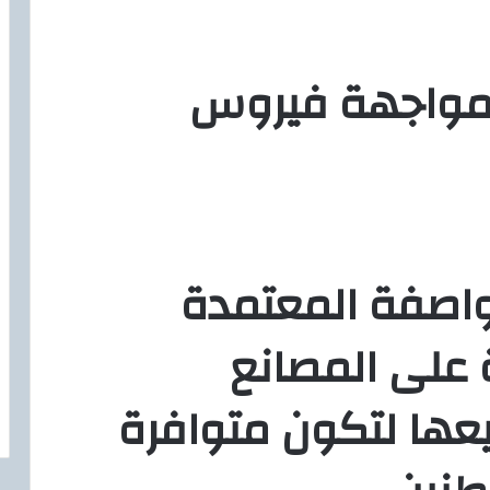
لمواجهة فيروس
واصفة المعتمدة
 على المصانع
عها لتكون متوافرة