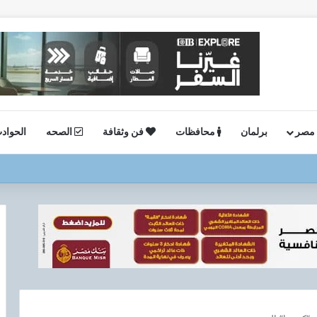
 مصر
برلمان
محافظات
فن وثقافة
الصحه
الحواد
ستئناف أعمال الحفر بحقل البركة في أسوان بعد توقف منذ عام 2022..