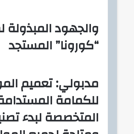
ك
ت
والجهود المبذولة 
ر
و
ن
“كورونا” المستجد
ي
ا
مدبولي: تعميم الم
للكمامة المستدامة
المتخصصة لبدء تصني