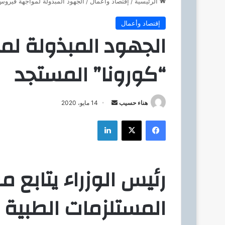
الرئيسية
/
إقتصاد وأعمال
/
الجهود المبذولة لمواجهة فيروس
إقتصاد وأعمال
الجهود المبذولة ل
“كورونا” المستجد
هناء حسيب
أ
14 مايو، 2020
ر
فيسبوك
‫X
لينكدإن
س
ل
ب
ر
رئيس الوزراء يتابع 
ي
د
المستلزمات الطبية
ا
إ
ل