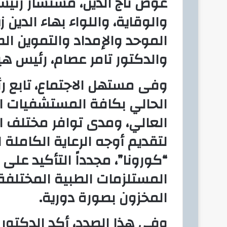
عوض تاج الدين، مستشار رئي
والوقاية، واللواء بهاء الدين 
الموحد والإمداد والتموين الط
والدكتور تامر عصام، رئيس هيئ
وفى مستهل الاجتماع، تابع ر
الحالي بكافة المستشفيات الت
العالي، ومدى توافر مختلف ا
لتقديم أوجه الرعاية الكاملة
“كورونا”، مجدداً التأكيد على
المستلزمات الطبية المختلف
المخزون بصورة دورية.
وفي هذا الصدد، أكد الدكتو