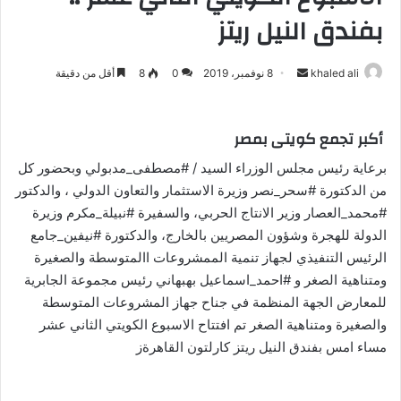
بفندق النيل ريتز
khaled ali
أ
8 نوفمبر، 2019
0
8
أقل من دقيقة
ر
س
أكبر تجمع كويتى بمصر
ل
ب
برعاية رئيس مجلس الوزراء السيد / #مصطفى_مدبولي وبحضور كل
ر
من الدكتورة #سحر_نصر وزيرة الاستثمار والتعاون الدولي ، والدكتور
ي
#محمد_العصار وزير الانتاج الحربي، والسفيرة #نبيلة_مكرم وزيرة
د
الدولة للهجرة وشؤون المصريين بالخارج، والدكتورة #نيفين_جامع
ا
الرئيس التنفيذي لجهاز تنمية الممشروعات االمتوسطة والصغيرة
إ
ومتناهية الصغر و #احمد_اسماعيل بهبهاني رئيس مجموعة الجابرية
ل
للمعارض الجهة المنظمة في جناح جهاز المشروعات المتوسطة
ك
والصغيرة ومتناهية الصغر تم افتتاح الاسبوع الكويتي الثاني عشر
ت
مساء امس بفندق النيل ريتز كارلتون القاهرةز
ر
و
ن