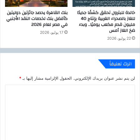
ا
ا
خالدة للبترول تحقق كشفًا جديدًا
بنك القاهرة يحصد جائزتين دوليتين
ل
للغاز بالصحراء الغربية بإنتاج 40
كأفضل بنك لخدمات النقد الأجنبي
ن
مليون قدم مكعب يوميًا.. وبدء
في مصر لعام 2026
ج
ضخ الغاز أمس
17 يوليو، 2026
ا
22 يوليو، 2026
ح
اترك تعليقاً
لن يتم نشر عنوان بريدك الإلكتروني.
الحقول الإلزامية مشار إليها بـ
*
ا
ل
ت
ع
ل
ي