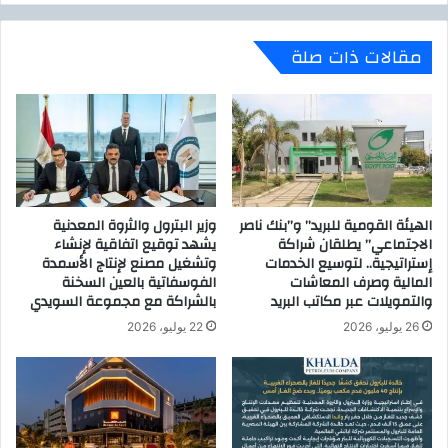
أ
ة
ح
ا
مقالات ذات صلة
م
ل
د
ع
ز
ر
ك
ب
ي
ي
ة
و
ا
الهيئة القومية للبريد” و”بنك ناصر
وزير البترول والثروة المعدنية
ل
الاجتماعي” يطلقان شراكة
يشهد توقيع اتفاقية لإنشاء
ا
إستراتيجية.. لتوسيع الخدمات
وتشغيل مصنع لإنتاج الأسمدة
س
المالية وصرف المعاشات
الفوسفاتية بالعين السخنة
ل
والتمويلات عبر مكاتب البريد
بالشراكة مع مجموعة السويدي
ا
26 يوليو، 2026
22 يوليو، 2026
م
ي
ة
ب
ه
ذ