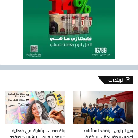
تريندات
وزير البترول : يتفقد استئناف
بنك مصر ،،، يشارك في فعالية
أعمال الحفر بحقل البركة في
“اليوم العالمي للشباب” ويقدم