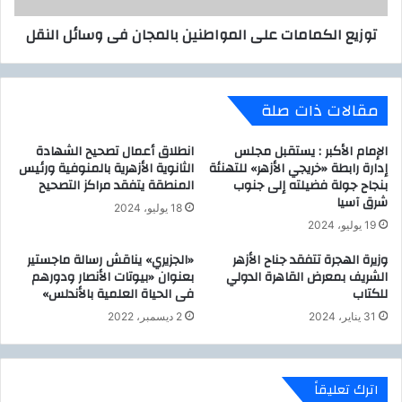
ب
م
توزيع الكمامات على المواطنين بالمجان فى وسائل النقل
ي
ا
ئ
م
ة
ا
و
ت
مقالات ذات صلة
م
ع
ح
ل
ا
ى
الإمام الأكبر : يستقبل مجلس
انطلاق أعمال تصحيح الشهادة
ف
إدارة رابطة «خريجي الأزهر» للتهنئة
الثانوية الأزهرية بالمنوفية ورئيس
ا
بنجاح جولة فضيلته إلى جنوب
المنطقة يتفقد مراكز التصحيح
ظ
ل
شرق آسيا
ي
م
18 يوليو، 2024
ا
و
19 يوليو، 2024
ل
ا
وزيرة الهجرة تتفقد جناح الأزهر
«الجزيري» يناقش رسالة ماجستير
ق
ط
الشريف بمعرض القاهرة الدولي
بعنوان «بيوتات الأنصار ودورهم
ا
ن
للكتاب
فى الحياة العلمية بالأندلس»
ه
ي
ر
ن
31 يناير، 2024
2 ديسمبر، 2022
ة
ب
و
ا
ا
ل
اترك تعليقاً
ل
م