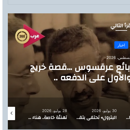
رأ التالي
اخبار
 بائع عرقسوس …قصة خريج
لأول على الدفعه ..
30 يوليو، 2026
28 يوليو، 2026
26 يوليو، 2026
خالص العزاء والمواساة ،،،
البترول» تحتفي بتفوق نجل القيادي النقابي محمد صلاح السيد في الثانوية العامة
تهنئة خاصة.. هناء حسيب تهنئ إيناس أحمد فهمي بثقة النادي الأهلي