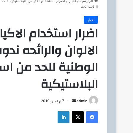
الرئيسية
/
اخبار
/
اضرار استخدام الاكياس البلاستيكية ذات ال
البلاستيكية
اخبار
اضرار استخدام الاكي
الالوان والرائحه ندو
الوطنية للحد من اس
البلاستيكية
admin
أ
7 نوفمبر، 2019
ر
فيسبوك
‫X
لينكدإن
س
ل
ب