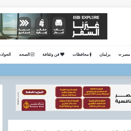
 مصر
برلمان
محافظات
فن وثقافة
الصحه
الحواد
ستئناف أعمال الحفر بحقل البركة في أسوان بعد توقف منذ عام 2022..