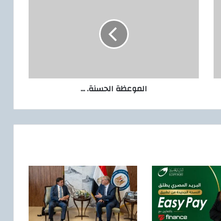
ل
م
و
ع
ظ
ة
ا
ل
الموعظة الحسنة. ...
ح
س
ن
ة
.
.
.
.