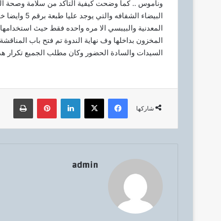
وناموس .. كما وضحت كيفية التأكد من سلامة وصحة الز
البيضاء الشفا
المعدنية والبيبسي الا مره واحده فقط حيث استخدامه
المخزون بداخلها وف نهاية الندوة تم فتح باب المناقشة و
السيدات والسادة الحضور وكان مطلب الجميع تكرار هذه
فيسبوك
‫X
لينكدإن
بينتيريست
طباعة
شاركها
admin