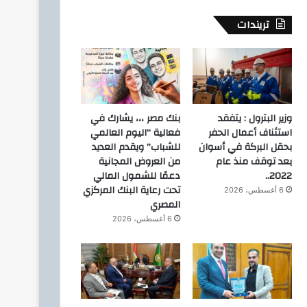
تريندات
وزير البترول : يتفقد
بنك مصر ،،، يشارك في
اخبار
استئناف أعمال الحفر
فعالية “اليوم العالمي
بحقل البركة في أسوان
للشباب” ويقدم العديد
2 أغسطس، 2026
خالص العزاء والمواس
بعد توقف منذ عام
من العروض المجانية
2022..
دعمًا للشمول المالي
تحت رعاية البنك المركزي
6 أغسطس، 2026
المصري
6 أغسطس، 2026
22 يوليو، 2026
21 يوليو، 2026
وزير البترول : من مركز التحكم في الشبكة القومية للغاز الطبيعي بشركة جاسكو
وزير البترول : يهنئ فخامة الرئيس عبدالفتاح السيسي، رئيس الجمهورية، وإلى الشعب المصري العظيم، بمناسبة الذكرى الرابعة والسبعين لثورة الثالث والعشرين من يوليو المجيدة لعام 1952.
محمد سعفان.. مسيرة حافلة بالعطاء بين العمل التنفيذي والتشريع والعمل الحزبي