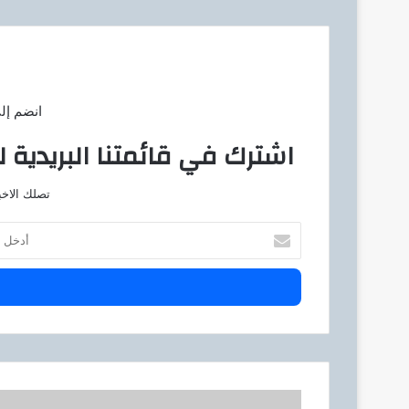
انضم إل
اشترك في قائمتنا البريدية ل
تصلك الاخب
أ
د
خ
ل
ب
ر
ي
د
ك
ا
ا