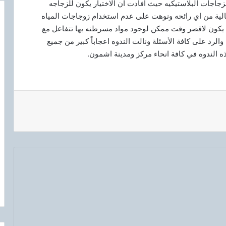
جاجات البلاستيكيه حيث افادت ان الاختيار يكون للزجاجه
فه والتي يوجد عليا طبعة برقم 5 وايضا خالية من اي رائحه ونوهت على عدم استخدام زوجاجات المياه
ا يكون لاقصر وقت ممكن لوجود مواد مسرطنه بها تتفاعل مع
الرد على كافة الأسئلة ونالت الندوه اعجاباً كبير من جميع
 الندوه في كافة انحاء مركز ومدينة اشمون.