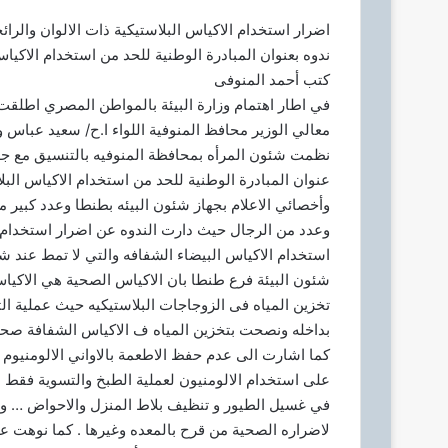
ر
اضرار استخدام الاكياس البلاستيكية ذات الالوان والرائ
ي
ندوه بعنوان المبادرة الوطنية للحد من استخدام الاكياس
د
كتب أحمد المنوفى
ا
في اطار اهتمام وزارة البيئة بالمواطن المصري اطلقت 
إ
معالي الوزير محافظ المنوفية اللواء ا.ح/ سعيد عباس 
ل
نظمت شئون المرأه بمحافظة المنوفيه بالتنسيق مع جه
ك
عنوان المبادرة الوطنية للحد من استخدام الاكياس الب
ت
وأخصائي الاعلام بجهاز شئون البيئه بطنطا وعدد كبير 
ر
و
وعدد من الرجال حيث دارت الندوه عن اضرار استخدام الا
ن
استخدام الاكياس البيضاء الشفافه والتي لا تمط عند ش
ي
شئون البيئة فرع طنطا بان الاكياس الصحية هي الاكيا
ا
تخزين المياه فى الزوجاجات البلاستيكيه حيث عملية ال
بداخله ونصحت بتخزين المياه ف الاكياس الشفافة صحيا
كما اشارت الى عدم حفظ الاطعمة بالاواني الالومنيوم 
على استخدام الالومنيون لعملية الطبخ والتسوية فقط 
في غسيل الطيور و تنظيف بلاط المنزل والاحواض … وع
لاضراره الصحية من قرح بالمعده وغيرها . كما نوهت 