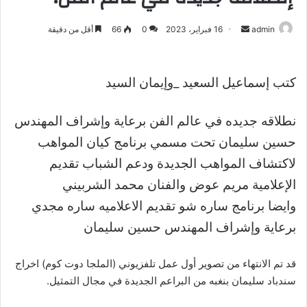
admin
أ
16 فبراير، 2023
0
66
أقل من دقيقة
ر
س
ل
كتب إسماعيل السعيد _وإيمان السيد
ب
ر
نطلاقه جديده في عالم الفن برعاية وإشراف المهندس
ي
حسين سليمان تحت مسمي برنامج كيان المواهب
د
ا
لاكتشاف المواهب الجديدة ودعم الشباب تقديم
إ
الإعلامية مريم عوض والفنان محمد الشربيني
ل
وايضا برنامج ساره شو تقديم الاعلاميه ساره مجدي
ك
برعاية وإشراف المهندس حسين سليمان
ت
ر
و
قد تم الانتهاء من تصوير أول عمل تلفزيوني (الملجا دوت كوم) اخراج
ن
سندباد سليمان بنغبه من البراعم الجديدة في مجال التمثيل.
ي