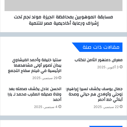
ش
ل
ر
م
مسابقة الموهوبين بمحافظة الجيزة مولد نجم تحت
ك
و
إشراف ورعاية أكاديمية مصر للتنمية
ا
ه
ت
و
ت
ب
ر
ي
مقالات ذات صلة
ك
ن
ي
ب
ة
م
معرض دمنهور الثامن للكتاب
سنتيا خليفة وأحمد الفيشاوي
ت
ح
يبدآن تصوير أولى مشاهدهما
3 أكتوبر، 2025
ع
الرئيسية في فيلم سفاح التجمع
ا
م
ف
29 سبتمبر، 2025
ل
ظ
ف
جمال يوسف يكشف لسيرا إبراهيم:
الحسن عادل يكشف صدمته بعد
ة
زوجتي وأولادي هم حياتي وصحة
وفاة صديقه المقرب محمد لـ يارا
ي
ا
أبنائي خط أحمر
أحمد
م
ل
ج
ج
22 سبتمبر، 2025
4 سبتمبر، 2025
ا
ي
ل
ز
ا
ة