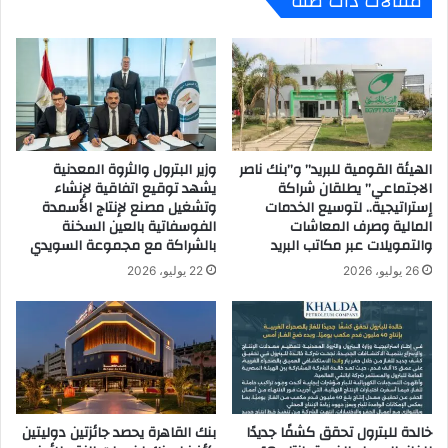
مقالات ذات صلة
ف
ل
ن
م
ي
و
ة
ا
ل
ج
ل
ه
ح
ة
الهيئة القومية للبريد” و”بنك ناصر
وزير البترول والثروة المعدنية
د
ف
الاجتماعي” يطلقان شراكة
يشهد توقيع اتفاقية لإنشاء
م
ي
إستراتيجية.. لتوسيع الخدمات
وتشغيل مصنع لإنتاج الأسمدة
ن
ر
المالية وصرف المعاشات
الفوسفاتية بالعين السخنة
ا
و
والتمويلات عبر مكاتب البريد
بالشراكة مع مجموعة السويدي
س
س
ت
26 يوليو، 2026
22 يوليو، 2026
"
خ
ك
د
و
ا
ر
م
و
ا
ن
ل
ا
ب
"
خالدة للبترول تحقق كشفًا جديدًا
بنك القاهرة يحصد جائزتين دوليتين
ل
ا