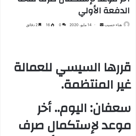
الدفعة الأولي
هناء حسيب
أ
14 مايو، 2020
0
16
2 دقائق
ر
س
ل
ب
قررها السيسي للعمالة
ر
ي
د
غير المنتظمة.
ا
إ
ل
سعفان: اليوم.. أخر
ك
ت
موعد لإستكمال صرف
ر
و
ن