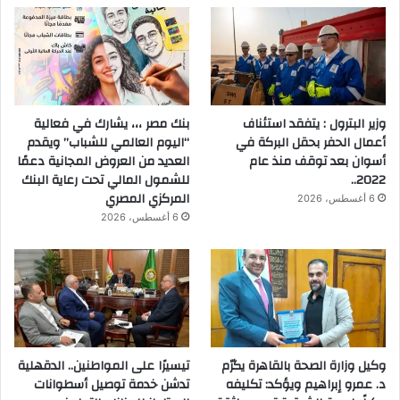
وزير البترول : يتفقد استئناف
بنك مصر ،،، يشارك في فعالية
أعمال الحفر بحقل البركة في
“اليوم العالمي للشباب” ويقدم
أسوان بعد توقف منذ عام
العديد من العروض المجانية دعمًا
2022..
للشمول المالي تحت رعاية البنك
المركزي المصري
6 أغسطس، 2026
6 أغسطس، 2026
وكيل وزارة الصحة بالقاهرة يكرّم
تيسيرًا على المواطنين.. الدقهلية
د. عمرو إبراهيم ويؤكد: تكليفه
تدشن خدمة توصيل أسطوانات