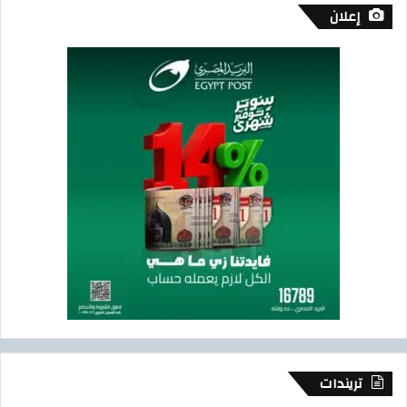
إعلان
تريندات