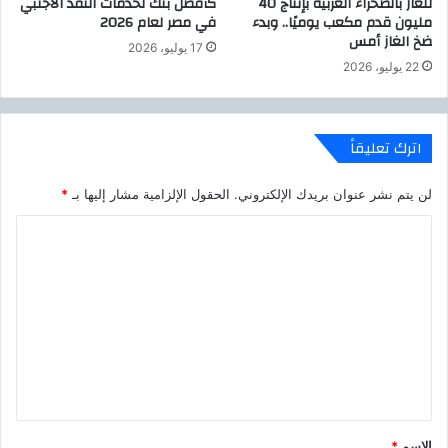
للغاز بالصحراء الغربية بإنتاج 40
كأفضل بنك لخدمات النقد الأجنبي
ا
ل
مليون قدم مكعب يوميًا.. وبدء
في مصر لعام 2026
س
م
ضخ الغاز أمس
17 يوليو، 2026
ت
س
22 يوليو، 2026
ي
ت
ك
ج
ا
د
ل
اترك تعليقاً
ق
ا
لن يتم نشر عنوان بريدك الإلكتروني.
الحقول الإلزامية مشار إليها بـ
*
ب
ل
ا
ل
ل
ل
ت
ت
ح
ع
ل
ل
ل
ي
ق
*
الاسم
*