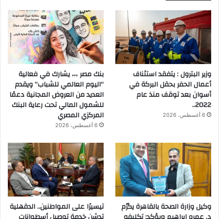
وزير البترول : يتفقد استئناف
بنك مصر ،،، يشارك في فعالية
أعمال الحفر بحقل البركة في
“اليوم العالمي للشباب” ويقدم
أسوان بعد توقف منذ عام
العديد من العروض المجانية دعمًا
2022..
للشمول المالي تحت رعاية البنك
المركزي المصري
6 أغسطس، 2026
6 أغسطس، 2026
وكيل وزارة الصحة بالقاهرة يكرّم
تيسيرًا على المواطنين.. الدقهلية
د. عمرو إبراهيم ويؤكد: تكليفه
تدشن خدمة توصيل أسطوانات