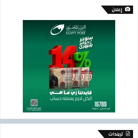
إعلان
تريندات