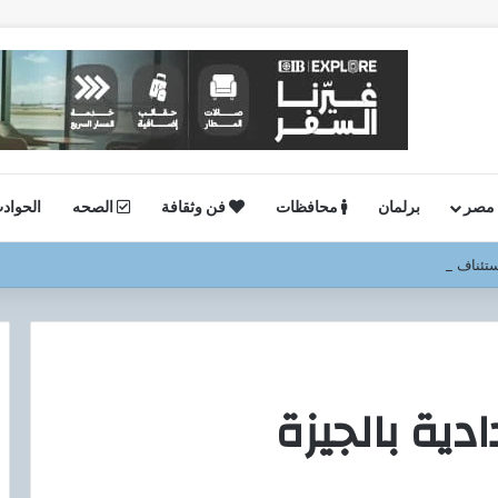
 مصر
برلمان
محافظات
فن وثقافة
الصحه
الحواد
ستئناف أعمال الحفر بحقل البركة في أسوان بعد توقف منذ عام 2022..
دية بالجيزة