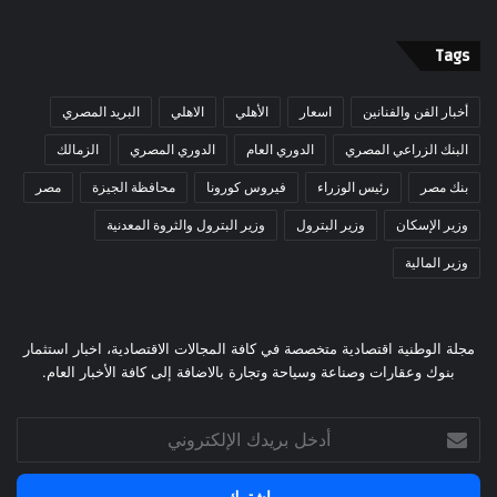
Tags
أخبار الفن والفنانين
اسعار
الأهلي
الاهلي
البريد المصري
البنك الزراعي المصري
الدوري العام
الدوري المصري
الزمالك
بنك مصر
رئيس الوزراء
فيروس كورونا
محافظة الجيزة
مصر
وزير الإسكان
وزير البترول
وزير البترول والثروة المعدنية
وزير المالية
مجلة الوطنية اقتصادية متخصصة في كافة المجالات الاقتصادية، اخبار استثمار
بنوك وعقارات وصناعة وسياحة وتجارة بالاضافة إلى كافة الأخبار العام.
أدخل
بريدك
الإلكتروني