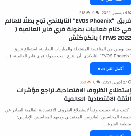
4 ديسمبر، 2022
0
218
فريق “EVOS Phoenix” التايلاندي توج بطلًا للعالم
في ختام فعاليات بطولة فري فاير العالمية (
FFWS 2022 ) بانكوكثش
بعد يومين من المنافسة المشتعلة والمباريات الضارية، استطاع فريق
“EVOS Phoenix” التايلاندي أن ينتزع لقب بطولة فري فاير العالمية، (…
أكمل القراءة »
27 أكتوبر، 2021
0
650
إستطلاع الظروف الاقتصادية..تراجع مؤشرات
الثقة الاقتصادية العالمية
كتبت هناء حسيب وفقاً لاستطلاع الظروف الاقتصادية العالمية الصادر عن
جمعية المحاسبين القانونيين المعتمدين ومعهد المحاسبين الإداريين:
منطقة الشرق…