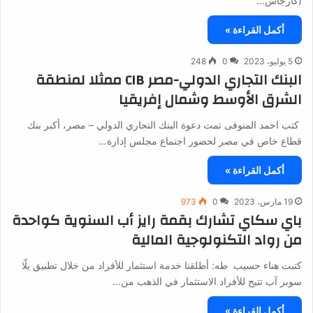
(كارجاس…
أكمل القراءة »
5 يوليو، 2023
0
248
البنك التجاري الدولي-مصر CIB ممثلا لمنطقة
الشرق الأوسط وشمال إفريقيا
كتب احمد المنوفى تمت دعوة البنك التجاري الدولي – مصر، أكبر بنك
قطاع خاص في مصر لحضور اجتماع مجلس إدارة…
أكمل القراءة »
19 مارس، 2023
0
973
باي سكاي تشارك بقمة رايز أب السنوية كواحدة
من رواد التكنولوجية المالية
كتبت هناء حسيب طه: أطلقنا خدمة استثمار للأفراد من خلال تطبيق يلّا
سوبر آب تتيح للأفراد الاستثمار في الذهب من…
أكمل القراءة »