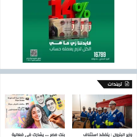
تريندات
وزير البترول : يتفقد استئناف
بنك مصر ،،، يشارك في فعالية