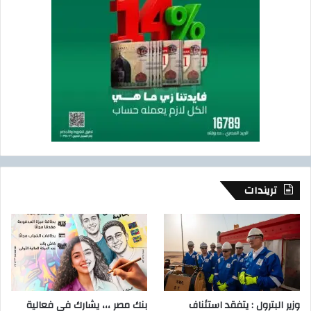
تريندات
وزير البترول : يتفقد استئناف
بنك مصر ،،، يشارك في فعالية