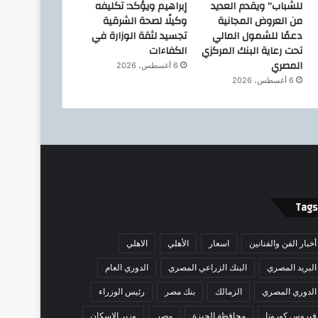
للشباب” ويقدم العديد
إبراهيم ويؤكد: تكليفه
من العروض المجانية
وكيلًا لصحة الشرقية
دعمًا للشمول المالي
تجسيد لثقة الوزارة في
تحت رعاية البنك المركزي
الكفاءات
المصري
6 أغسطس، 2026
6 أغسطس، 2026
Tags
أخبار الفن والفنانين
اسعار
الأهلي
الاهلي
البريد المصري
البنك الزراعي المصري
الدوري العام
الدوري المصري
الزمالك
بنك مصر
رئيس الوزراء
فيروس كورونا
محافظة الجيزة
مصر
وزير الإسكان