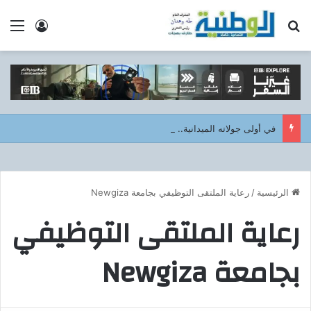
بحث عن
الق
تسجيل ا
في أولى جولاته الميدانية.. وكيل وزارة الصحة بالجيزة يفاجئ صحة العمرانية مساءً ويشيد بالانضباط
الرئيسية
/
رعاية الملتقى التوظيفي بجامعة Newgiza
رعاية الملتقى التوظيفي
بجامعة Newgiza