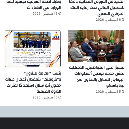
العديد من العروض المجانية دعمًا
وكيلًا لصحة الشرقية تجسيد لثقة
للشمول المالي تحت رعاية البنك
الوزارة في الكفاءات
المركزي المصري
6 أغسطس، 2026
6 أغسطس، 2026
تيسيرًا على المواطنين.. الدقهلية
رئيسا “العامة للبترول”
تدشن خدمة توصيل أسطوانات
و”بترومنت” يتفقدان أعمال صيانة
البوتاجاز للمنازل بالتعاون مع
حقول أبو سنان استعدادًا لفترات
بوتاجاسكو
الذروة الصيفية
5 أغسطس، 2026
5 أغسطس، 2026