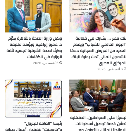
بنك مصر ،،، يشارك في فعالية
وكيل وزارة الصحة بالقاهرة يكرّم
“اليوم العالمي للشباب” ويقدم
د. عمرو إبراهيم ويؤكد: تكليفه
العديد من العروض المجانية دعمًا
وكيلًا لصحة الشرقية تجسيد لثقة
للشمول المالي تحت رعاية البنك
الوزارة في الكفاءات
المركزي المصري
6 أغسطس، 2026
6 أغسطس، 2026
تيسيرًا على المواطنين.. الدقهلية
رئيسا “العامة للبترول”
تدشن خدمة توصيل أسطوانات
و”بترومنت” يتفقدان أعمال صيانة
البوتاجاز للمنازل بالتعاون مع