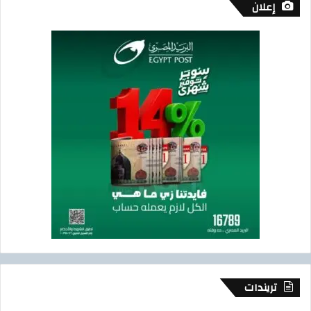
إعلان
تريندات