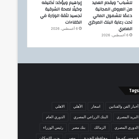
للشباب” ويقدم العديد
إبراهيم ويؤكد: تكليفه
من العروض المجانية
وكيلًا لصحة الشرقية
دعمًا للشمول المالي
تجسيد لثقة الوزارة في
تحت رعاية البنك المركزي
الكفاءات
المصري
6 أغسطس، 2026
6 أغسطس، 2026
Tags
أخبار الفن والفنانين
اسعار
الأهلي
الاهلي
البريد المصري
البنك الزراعي المصري
الدوري العام
الدوري المصري
الزمالك
بنك مصر
رئيس الوزراء
فيروس كورونا
محافظة الجيزة
مصر
وزير الإسكان