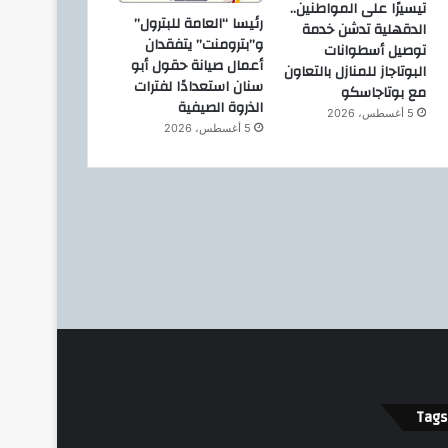
تيسيرًا على المواطنين..
رئيسا “العامة للبترول”
الدقهلية تدشن خدمة
و”بترومنت” يتفقدان
توصيل أسطوانات
أعمال صيانة حقول أبو
البوتاجاز للمنازل بالتعاون
سنان استعدادًا لفترات
مع بوتاجاسكو
الذروة الصيفية
5 أغسطس، 2026
5 أغسطس، 2026
Tags