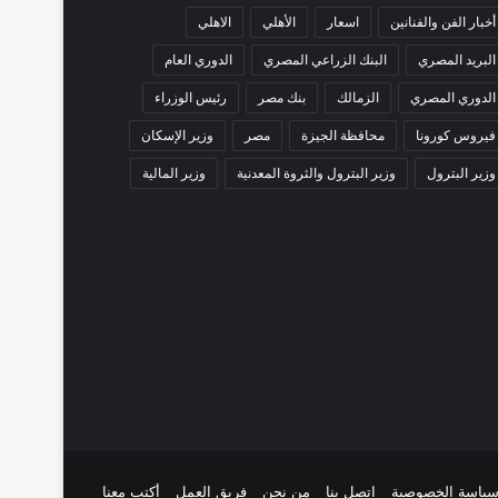
أخبار الفن والفنانين
اسعار
الأهلي
الاهلي
البريد المصري
البنك الزراعي المصري
الدوري العام
الدوري المصري
الزمالك
بنك مصر
رئيس الوزراء
فيروس كورونا
محافظة الجيزة
مصر
وزير الإسكان
وزير البترول
وزير البترول والثروة المعدنية
وزير المالية
ياسة الخصوصية
اتصل بنا
من نحن
فريق العمل
أكتب معنا