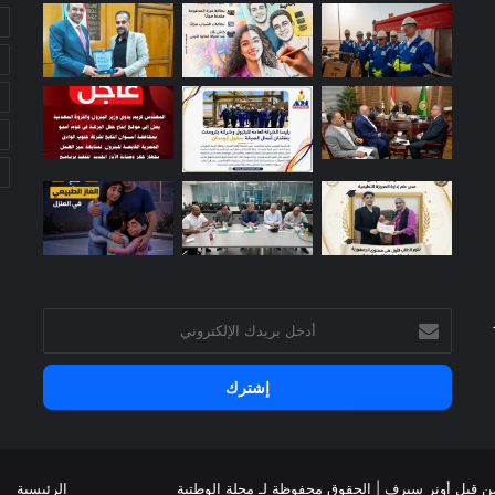
أدخل
بريدك
الإلكتروني
ن قِبل أونر سيرف
| الحقوق محفوظة
لـ مجلة الوطتية
الرئيسية
س