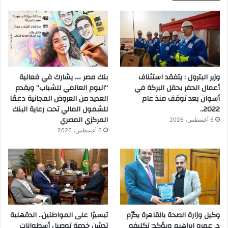
وزير البترول : يتفقد استئناف
بنك مصر ،،، يشارك في فعالية
أعمال الحفر بحقل البركة في
“اليوم العالمي للشباب” ويقدم
أسوان بعد توقف منذ عام
العديد من العروض المجانية دعمًا
2022..
للشمول المالي تحت رعاية البنك
المركزي المصري
6 أغسطس، 2026
6 أغسطس، 2026
وكيل وزارة الصحة بالقاهرة يكرّم
تيسيرًا على المواطنين.. الدقهلية
د. عمرو إبراهيم ويؤكد: تكليفه
تدشن خدمة توصيل أسطوانات