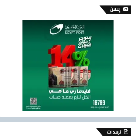
إعلان
تريندات