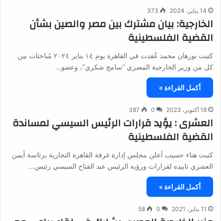
14 يناير، 2024
373
الخارجية: بيان مشترك بين مصر والصين بشأن
القضية الفلسطينية
كتبت نورهان محمد عُقدت في القاهرة يوم ١٤ يناير ٢٠٢٤ مُباحثات بين
كل من وزير الخارجية المصري “سامح شكري”، وعضو…
أكمل القراءة »
18 أكتوبر، 2023
0
387
العشرى : يؤيد قرارات الرئيس السيسي لمساندة
القضية الفلسطينية
كتبت هناء حسيب أعلن مجلس إدارة غرفة القاهرة التجارية برئاسة أيمن
العشري تاييده لقرارات ورؤية الرئيس عبد الفتاح السيسي رئيس…
أكمل القراءة »
11 يناير، 2021
0
58