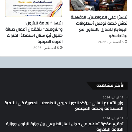
تيسيرًا على المواطنين.. الدقهلية
رئيسا “العامة للبترول”
تدشن خدمة توصيل أسطوانات
و”بترومنت” يتفقدان أعمال صيانة
البوتاجاز للمنازل بالتعاون مع
حقول أبو سنان استعدادًا لفترات
بوتاجاسكو
الذروة الصيفية
5 أغسطس، 2026
5 أغسطس، 2026
الأكثر مشاهدة
11 فبراير، 2024
وزير التعليم العالي : يؤكد الدور الحيوي للجامعات المصرية في التنمية
المستدامة وخدمة المجتمع
11 فبراير، 2024
توقيع مذكرة تفاهم في مجال الغاز الطبيعي بين وزارة البترول ووزارة
الطاقة البلغارية