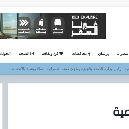
 مصر
برلمان
محافظات
فن وثقافة
الصحه
الحواد
ستئناف أعمال الحفر بحقل البركة في أسوان بعد توقف منذ عام 2022..
مية