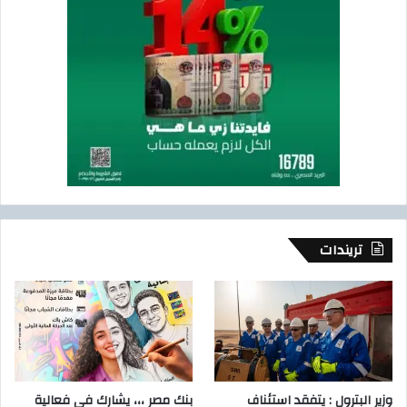
تريندات
وزير البترول : يتفقد استئناف
بنك مصر ،،، يشارك في فعالية