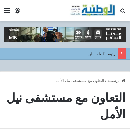
بحث عن
الق
تسجيل ا
رئيسا “العامة للبترول” و”بترومنت” يتفقدان أعمال صيانة حقول أبو سنان استعدادًا لفترات الذروة الصيفية
الرئيسية
/
التعاون مع مستشفى نيل الأمل
التعاون مع مستشفى نيل
الأمل