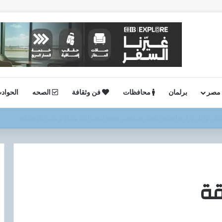
 مصر
برلمان
محافظات
فن وثقافة
الصحه
الحواد
ستئناف أعمال الحفر بحقل البركة في أسوان بعد توقف منذ عام 2022..
قة