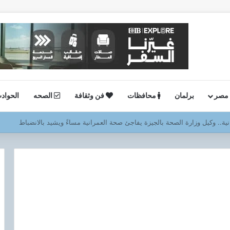
 مصر
برلمان
محافظات
فن وثقافة
الصحه
الحواد
ستئناف أعمال الحفر بحقل البركة في أسوان بعد توقف منذ عام 2022..