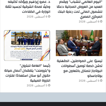
“اليوم العالمي للشباب” ويقدم
د. عمرو إبراهيم ويؤكد: تكليفه
العديد من العروض المجانية دعمًا
وكيلًا لصحة الشرقية تجسيد لثقة
للشمول المالي تحت رعاية البنك
الوزارة في الكفاءات
المركزي المصري
6 أغسطس، 2026
6 أغسطس، 2026
تيسيرًا على المواطنين.. الدقهلية
رئيسا “العامة للبترول”
تدشن خدمة توصيل أسطوانات
و”بترومنت” يتفقدان أعمال صيانة
البوتاجاز للمنازل بالتعاون مع
حقول أبو سنان استعدادًا لفترات
بوتاجاسكو
الذروة الصيفية
5 أغسطس، 2026
5 أغسطس، 2026