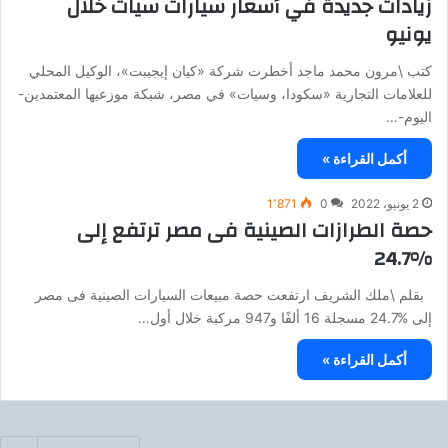
زيادات جديدة في أسعار سيارات سيات خلال
يونيو
كتب \مرون محمد ماجد أخطرت شركة «كيان إيجيبت»، الوكيل المحلي
للعلامات التجارية «سكودا، وسيات» في مصر، شبكة موزعيها المعتمدين-
اليوم-…
أكمل القراءة »
2 يونيو، 2022
0
1٬871
حصة الطرازات الصينية فى مصر ترتفع إلى
%24.7
بقلم \ملك الشريف ارتفعت حصة مبيعات السيارات الصينية فى مصر
إلى %24.7 مسجلة 16 ألفًا و947 مركبة خلال أول…
أكمل القراءة »