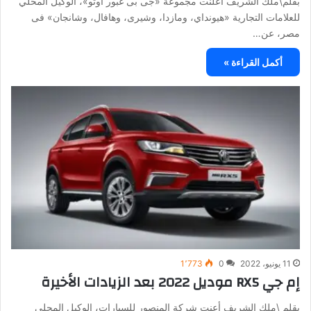
بقلم\ملك الشريف أعلنت مجموعة «جى بى غبور أوتو»، الوكيل المحلي
للعلامات التجارية «هيونداي، ومازدا، وشيرى، وهافال، وشانجان» فى
مصر، عن…
أكمل القراءة »
11 يونيو، 2022
0
1٬773
إم جي RX5 موديل 2022 بعد الزيادات الأخيرة
بقلم \ملك الشريف أعنت شركة المنصور للسيارات، الوكيل المحلي