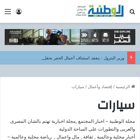
بحث عن
الق
تسجيل ا
وزير البترول : يتفقد استئناف أعمال الحفر بحقل البركة في أسوان بعد توقف منذ عام 2022..
الرئيسية
/
إقتصاد وأعمال
/
سيارات
سيارات
مجلة الوطنية – اخبار المجتمع ,مجلة اخبارية تهتم بالشان المصرى
والعربى والتطورات على الساحة الدولية
أخبار محلية وعالمية , ثقافة , مال واعمال , رياضة محلية وعالمية –