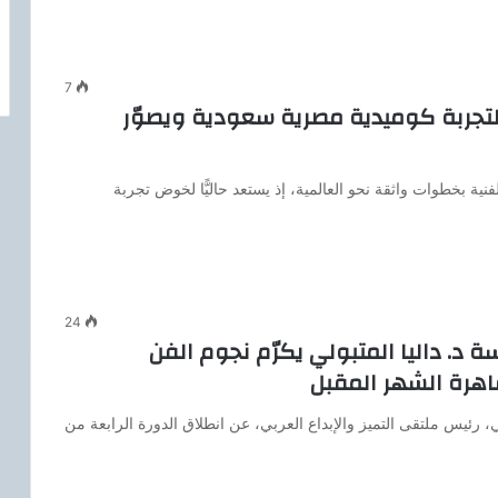
7
ّر لتجربة كوميدية مصرية سعودية ويصوّر
ة بخطوات واثقة نحو العالمية، إذ يستعد حاليًّا لخوض تجربة
24
تميز والإبداع العربي 2025 برئاسة د. داليا المتبولي يكرّم نجوم الفن
اهرة الشهر المقبل
لي، رئيس ملتقى التميز والإبداع العربي، عن انطلاق الدورة الرابعة من