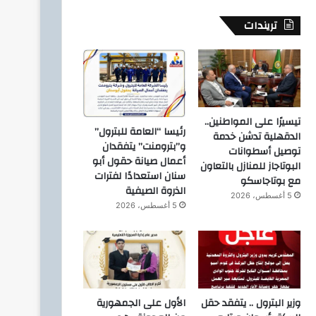
تريندات
تيسيرًا على المواطنين..
رئيسا “العامة للبترول”
الدقهلية تدشن خدمة
و”بترومنت” يتفقدان
توصيل أسطوانات
أعمال صيانة حقول أبو
البوتاجاز للمنازل بالتعاون
سنان استعدادًا لفترات
مع بوتاجاسكو
الذروة الصيفية
5 أغسطس، 2026
5 أغسطس، 2026
وزير البترول .. يتفقد حقل
الأول على الجمهورية