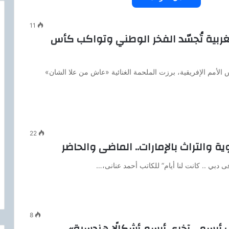
11
ربية تُجسّد الفخر الوطني وتواكب كأس
 الأمم الإفريقية، برزت الملحمة الغنائية «عاش من علا الشان»
22
ة والتراث بالإمارات.. الماضى والحاضر
ى دبي .. كانت لنا أيام” للكاتب أحمد عنانى،…
8
ف أرسم… آخري أرسم أشكالًا هندسية»