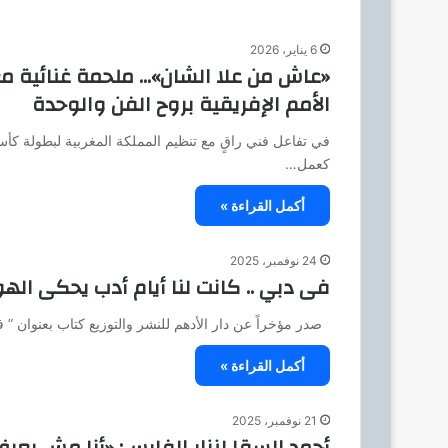
6 يناير، 2026
«عاش من علا الشان»… ملحمة غنائية مغ
الأمم الإفريقية بروح الفن والوحدة
في تفاعل فني راقٍ مع تنظيم المملكة المغربية لبطولة كأس
كعمل…
أكمل القراءة »
24 نوفمبر، 2025
فى دبي .. كانت لنا أيام أدب يحكى الهوي
صدر مؤخراً عن دار الأدهم للنشر والتوزيع كتاب بعنوان ” ف
أكمل القراءة »
21 نوفمبر، 2025
أحمد السقا لنزار الفارس: «أنا مش بعر