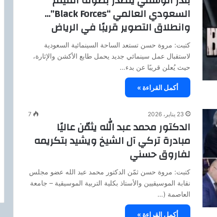
بندر الوسمي يتصدر بطولة الفيلم
السعودي العالمي “Black Forces”…
وانطلاق التصوير قريبًا في الرياض
كتبت: مروة حسن تستعد الساحة السينمائية السعودية
لاستقبال عمل سينمائي جديد يحمل طابع الأكشن والإثارة،
حيث يُعلن قريبًا عن بدء…
أكمل القراءة »
23 يناير، 2026
7
الدكتور محمد عبد الله يثمّن عاليًا
مبادرة تركي آل الشيخ ويشيد بتكريمه
لفاروق حسني
كتبت: مروة حسن ثمّن الدكتور محمد عبد الله عضو مجلس
نقابة الموسيقيين والأستاذ بكلية التربية الموسيقية – جامعة
العاصمة (…
أكمل القراءة »