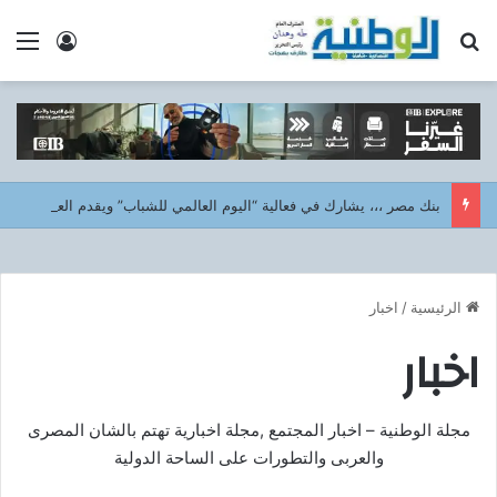
بحث عن
الق
تسجيل ا
بنك مصر ،،، يشارك في فعالية “اليوم العالمي للشباب” ويقدم العديد من العروض المجانية دعمًا للشمول المالي تحت رعاية البنك المركزي المصري
الرئيسية
/
اخبار
اخبار
مجلة الوطنية – اخبار المجتمع ,مجلة اخبارية تهتم بالشان المصرى
والعربى والتطورات على الساحة الدولية