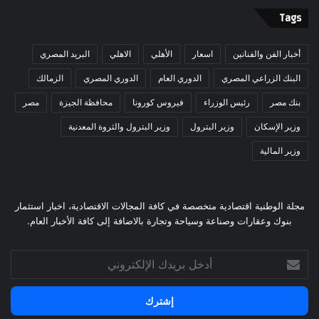
Tags
أخبار الفن والفنانين
اسعار
الأهلي
الاهلي
البريد المصري
البنك الزراعي المصري
الدوري العام
الدوري المصري
الزمالك
بنك مصر
رئيس الوزراء
فيروس كورونا
محافظة الجيزة
مصر
وزير الإسكان
وزير البترول
وزير البترول والثروة المعدنية
وزير المالية
مجلة الوطنية اقتصادية متخصصة في كافة المجالات الاقتصادية، اخبار استثمار
بنوك وعقارات وصناعة وسياحة وتجارة بالاضافة إلى كافة الأخبار العام.
أدخل
بريدك
الإلكتروني