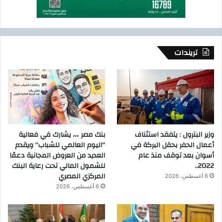
ا
ل
ي
2
0
تريندات
2
4
/
2
0
2
5
،
وزير البترول : يتفقد استئناف
بنك مصر ،،، يشارك في فعالية
أعمال الحفر بحقل البركة في
“اليوم العالمي للشباب” ويقدم
أسوان بعد توقف منذ عام
العديد من العروض المجانية دعمًا
2022..
للشمول المالي تحت رعاية البنك
المركزي المصري
6 أغسطس، 2026
6 أغسطس، 2026