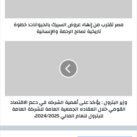
ك
ر
ت
ب
ر
م
مصر تقترب من إنهاء عروض السيرك بالحيوانات: خطوة
و
ن
تاريخية لصالح الرحمة والإنسانية
ن
إ
ي
ن
ه
و
ا
ز
ء
ي
ع
ر
ر
ا
و
ل
ض
ب
ا
ت
ل
ر
وزير البترول : يؤكد على أهمية الشركه في دعم الاقتصاد
س
و
القومي خلال انعقاده الجمعية العامة للشركة العامة
ي
ل
للبترول للعام المالي 2024/2025،
ر
:
ك
ي
ب
ؤ
ا
ك