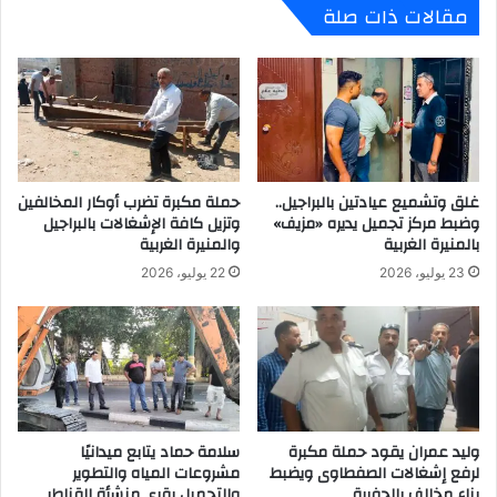
مقالات ذات صلة
ل
د
ح
ع
ي
ل
و
ى
ا
أ
ن
ه
ا
م
ت
ي
:
غلق وتشميع عيادتين بالبراجيل..
حملة مكبرة تضرب أوكار المخالفين
ة
وضبط مركز تجميل يديره «مزيف»
وتزيل كافة الإشغالات بالبراجيل
خ
ا
بالمنيرة الغربية
والمنيرة الغربية
ط
ل
و
ش
23 يوليو، 2026
22 يوليو، 2026
ة
ر
ت
ك
ا
ه
ر
ف
ي
ي
خ
د
ي
ع
وليد عمران يقود حملة مكبرة
سلامة حماد يتابع ميدانيًا
ة
م
لرفع إشغالات الصفطاوى ويضبط
مشروعات المياه والتطوير
ل
ا
بناء مخالف بالحفرية
والتجميل بقرى منشأة القناطر