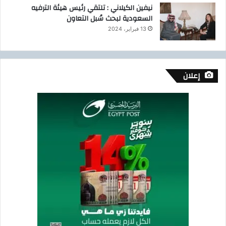
ا
نيفين الكيلاني : تلتقي رئيس هيئة الترفيه
ل
السعودية لبحث سُبل التعاون
ع
13 فبراير، 2024
ا
م
ة
ل
إعلان
ل
ب
ت
ر
و
ل
ل
ل
ع
ا
م
ا
ل
م