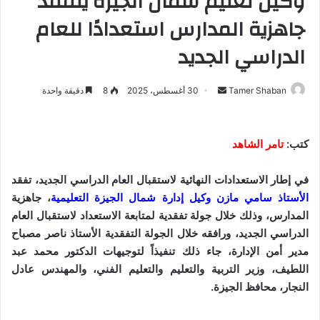
وكيل تعليم شمال الجيزة يتفقد
جاهزية المدارس استعدادًا للعام
الدراسي الجديد
Tamer Shaban
أ
30 أغسطس، 2025
8
دقيقة واحدة
ر
س
ل
كتب:
تامر الشاهد
ب
ر
في إطار الاستعدادات النهائية لاستقبال العام الدراسي الجديد، تفقد
ي
الأستاذ سامي مازن وكيل إدارة شمال الجيزة التعليمية
، جاهزية
د
المدارس، وذلك خلال جولة تفقدية لمتابعة الاستعداد لاستقبال العام
ا
الدراسي الجديد، ورافقه خلال الجولة التفقدية الأستاذ ناصر مصباح
إ
مدير أمن الإدارة، جاء ذلك تنفيذاً لتوجيهات الدكتور محمد عبد
ل
اللطيف، وزير التربية والتعليم والتعليم الفني، والمهندس عادل
ك
النجار، محافظ الجيزة.
ت
ر