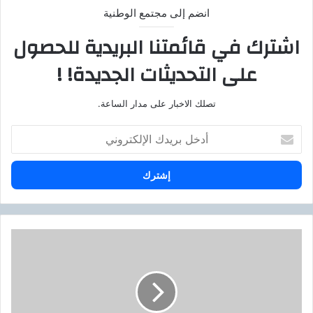
انضم إلى مجتمع الوطنية
اشترك في قائمتنا البريدية للحصول
على التحديثات الجديدة! !
تصلك الاخبار على مدار الساعة.
أ
د
خ
ل
ب
ر
ي
د
م
ك
ص
ا
ر
ل
ت
إ
ق
ل
ت