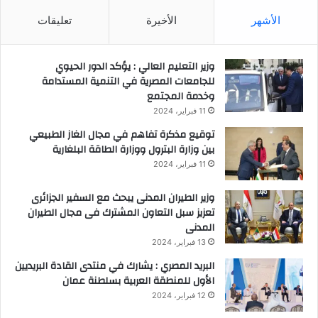
د
الأشهر
الأخيرة
تعليقات
ه
ا
ل
وزير التعليم العالي : يؤكد الدور الحيوي
ج
للجامعات المصرية في التنمية المستدامة
م
وخدمة المجتمع
ع
11 فبراير، 2024
ي
توقيع مذكرة تفاهم في مجال الغاز الطبيعي
ة
بين وزارة البترول ووزارة الطاقة البلغارية
ا
ل
11 فبراير، 2024
ع
ا
وزير الطيران المدنى يبحث مع السفير الجزائرى
م
تعزيز سبل التعاون المشترك فى مجال الطيران
ة
المدنى
ل
13 فبراير، 2024
ل
البريد المصري : يشارك في منتدى القادة البريديين
ش
الأول للمنطقة العربية بسلطنة عمان
ر
ك
12 فبراير، 2024
ة