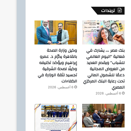
تريندات
اخبار
1 يوليو، 2025
وزير الاستثمار والتجارة الخارج
التشيك لتعزيز العلاقات الاقتص
بنك مصر ،،، يشارك في
وكيل وزارة الصحة
فعالية “اليوم العالمي
بالقاهرة يكرّم د. عمرو
للشباب” ويقدم العديد
إبراهيم ويؤكد: تكليفه
من العروض المجانية
وكيلًا لصحة الشرقية
دعمًا للشمول المالي
تجسيد لثقة الوزارة في
تحت رعاية البنك المركزي
الكفاءات
المصري
16 سبتمبر، 2024
15 سبتمبر، 2024
6 أغسطس، 2026
الشربيني يعقد اجتماعا لمتابعة موقف تشغيل وإدارة بعض المشروعات الجديدة
سويلم يلتقي برئيس المجلس العالمي للمياه
صبحي يتفقد الجزيرة ٢ بمدينة السادس من اكتوبر
6 أغسطس، 2026