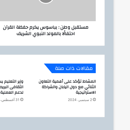
ل
ت
و
ر
ط
و
ن
ن
مستقبل وطن : بباسوس يكرم حفظة القرآن
:
ي
احتفالًا بالمولد النبوي الشريف
ب
ب
ا
س
و
س
مقالات ذات صلة
ي
ك
المشاط تؤكد على أهمية التعاون
وزير التعليم 
ر
الثنائي مع دول اليابان والشراكة
الثقافى البريط
م
الاستراتيجية
لدعم العملية 
ح
ف
2 سبتمبر، 2024
31 أغسطس، 2024
ظ
ة
ا
ل