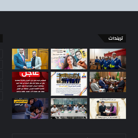
م
ي
ل
ل
م
ي
تريندات
ا
ه
أدخل