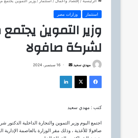
الرئيسية
/
إقتصاد وأعمال
/
استثمار
/
وزير التموين يجتمع م
استثمار
وزارات مصر
وزير التموين يجتمع 
لشركة صافولا
مهدي سعيد
أ
16 سبتمبر، 2024
ر
فيسبوك
‫X
لينكدإن
س
ل
ب
ر
كتب : مهدي سعيد
ي
د
اجتمع اليوم وزير التموين والتجارة الداخلية الدكتو
ا
صافولا للأغذية ، وذلك مقر الوزارة بالعاصمة الإدارية ا
إ