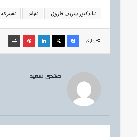
الدكتور شريف فاروق:
باندا
شركة ص
فيسبوك
‫X
لينكدإن
بينتيريست
طباعة
شاركها
مهدي سعيد