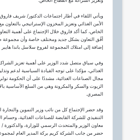
وتعزيز الشراكة مع القطاع الخاص.
ل
ك
ويأتي اللقاء في أطار اجتماعات الدكتور/ شريف فاروق و
ت
الأمن الغذائي وتعزيز المخزون الإستراتيجي بالتعاون مع
ر
و
الخاص، كما أكد فاروق خلال الإجتماع على أهمية التع
ن
ي
إضافة إلى امتلاك المجموعة لفروع سلاسل باندا هايبر 
ا
وفي سياق متصل شدد الوزير على أهمية تعزيز الشراكة
الغذائي، مؤكدا على توجه القيادة السياسية لدعم وتذل
مجال الصناعات الغذائية، مشددًا على أن الحكومة تول
الزيوت والسكر والمكرونة وهي من السلع الأساسية با
المصري.
وقد حضر الإجتماع كل من نائب وزير التموين والتجارة الد
التنفيذي للشركة القابضة للصناعات الغذائية، وحسام ال
معاون الوزير والمتحدث الرسمي للوزارة، والدكتورة / هب
حضر من جانب الشركة كريم بركة المدير العام لمجموع