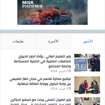
ت
ر
ط
ب
ر
ي
ح
ة
5
ا
م
ل
ب
م
ا
ص
الأشهر
الأخيرة
تعليقات
د
د
ر
ر
ا
ة
وزير التعليم العالي : يؤكد الدور الحيوي
ت
ل
للجامعات المصرية في التنمية المستدامة
ج
ل
وخدمة المجتمع
د
ب
11 فبراير، 2024
ي
ت
د
توقيع مذكرة تفاهم في مجال الغاز الطبيعي
ر
ة
بين وزارة البترول ووزارة الطاقة البلغارية
و
ل
ل
11 فبراير، 2024
ت
(
ع
أ
وزير الطيران المدنى يبحث مع السفير الجزائرى
ز
و
تعزيز سبل التعاون المشترك فى مجال الطيران