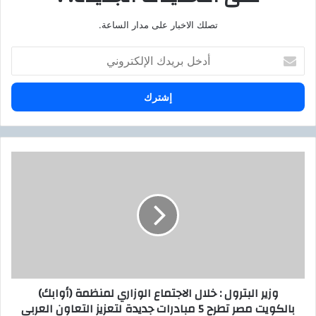
تصلك الاخبار على مدار الساعة.
أ
د
خ
ل
ب
ر
ي
د
و
ك
ز
ا
ي
ل
ر
إ
ا
ل
ل
ك
ب
ت
ت
ر
ر
وزير البترول : خلال الاجتماع الوزاري لمنظمة (أوابك)
و
و
بالكويت مصر تطرح 5 مبادرات جديدة لتعزيز التعاون العربي
ن
ل