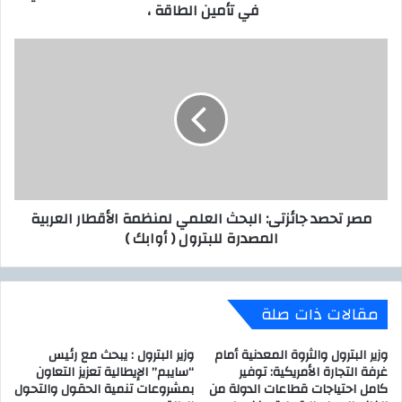
في تأمين الطاقة ،
ي
:
خ
ل
م
ا
ص
ل
ر
ا
ت
ل
ح
ا
ص
ج
د
ت
ج
م
ا
مصر تحصد جائزتى: البحث العلمي لمنظمة الأقطار العربية
ا
ئ
المصدرة للبترول ( أوابك )
ع
ز
ا
ت
ل
ى
و
:
مقالات ذات صلة
ز
ا
ا
ل
ر
ب
وزير البترول والثروة المعدنية أمام
وزير البترول : يبحث مع رئيس
ي
ح
غرفة التجارة الأمريكية: توفير
“سايبم” الإيطالية تعزيز التعاون
ل
كامل احتياجات قطاعات الدولة من
بمشروعات تنمية الحقول والتحول
ث