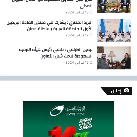
ي
ا
المدنى
ز
ب
13 فبراير، 2024
ا
ك
البريد المصري : يشارك في منتدى القادة البريديين
ل
)
الأول للمنطقة العربية بسلطنة عمان
ت
ع
12 فبراير، 2024
ا
و
نيفين الكيلاني : تلتقي رئيس هيئة الترفيه
ن
السعودية لبحث سُبل التعاون
ا
13 فبراير، 2024
ل
ع
ر
ب
إعلان
ي
ف
ي
ت
أ
م
ي