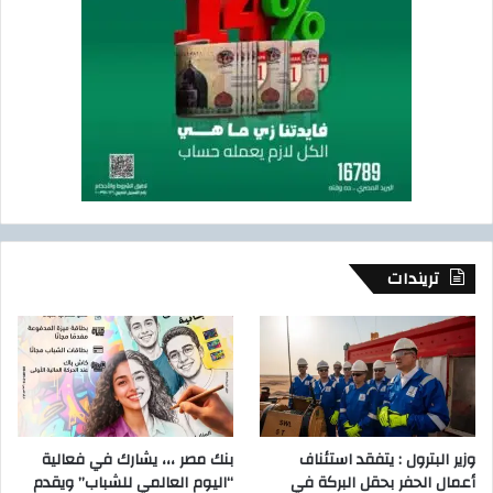
ن
ا
ل
ط
ا
ق
ة
،
تريندات
وزير البترول : يتفقد استئناف
بنك مصر ،،، يشارك في فعالية
أعمال الحفر بحقل البركة في
“اليوم العالمي للشباب” ويقدم