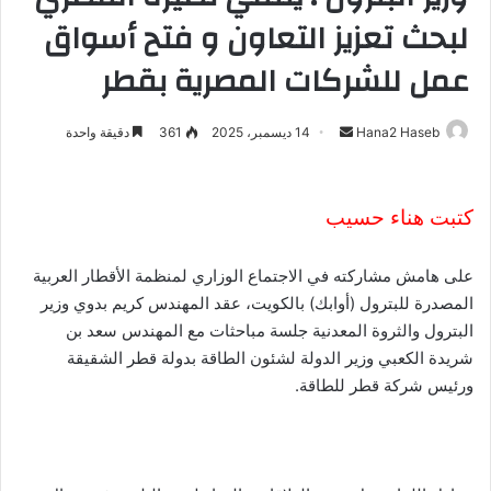
لبحث تعزيز التعاون و فتح أسواق
عمل للشركات المصرية بقطر
Hana2 Haseb
أ
14 ديسمبر، 2025
361
دقيقة واحدة
ر
س
ل
كتبت هناء حسيب
ب
ر
على هامش مشاركته في الاجتماع الوزاري لمنظمة الأقطار العربية
ي
المصدرة للبترول (أوابك) بالكويت، عقد المهندس كريم بدوي وزير
د
البترول والثروة المعدنية جلسة مباحثات مع المهندس سعد بن
ا
شريدة الكعبي وزير الدولة لشئون الطاقة بدولة قطر الشقيقة
إ
ورئيس شركة قطر للطاقة.
ل
ك
ت
ر