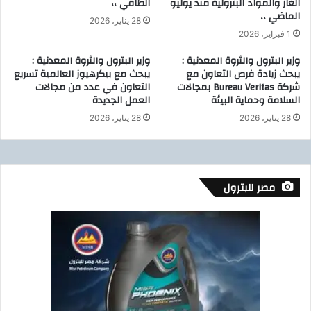
الغاز والمواد البترولية منذ يوليو
الطاقي ،،
م
ا
الماضي ،،
ن
ل
28 يناير، 2026
ظ
ع
1 فبراير، 2026
م
ل
وزير البترول والثروة المعدنية :
وزير البترول والثروة المعدنية :
ة
م
يبحث زيادة فرص التعاون مع
يبحث مع بيكرهيوز العالمية تسريع
(
ي
شركة Bureau Veritas بمجالات
التعاون في عدد من مجالات
أ
ل
السلامة وحماية البيئة
العمل الجديدة
و
م
ا
28 يناير، 2026
28 يناير، 2026
ن
ب
ظ
ك
م
)
ة
ب
ا
مصر للبترول
ا
ل
ل
أ
ك
ق
و
ط
ي
ا
ت
ر
م
ا
ص
ل
ر
ع