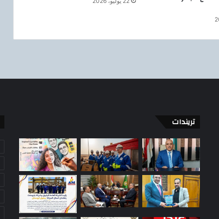
22 يوليو، 2026
و
ل
ي
و
م
"
ب
ي
ب
ي
"
ل
تريندات
ل
غ
ا
ز
و
ا
ل
ط
ا