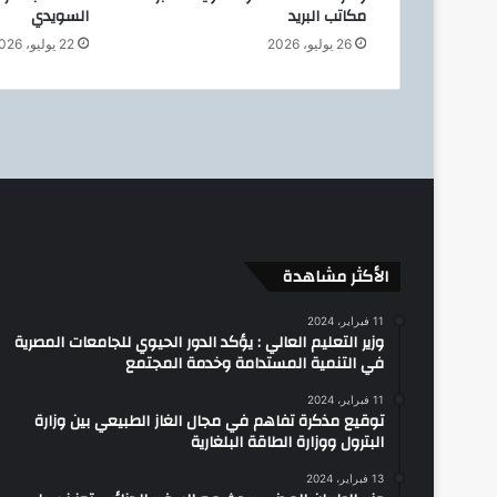
مكاتب البريد
السويدي
ذ
ي
26 يوليو، 2026
22 يوليو، 2026
ل
ش
ر
ك
ة
“
أ
د
ي
س
الأكثر مشاهدة
”
و
11 فبراير، 2024
وزير التعليم العالي : يؤكد الدور الحيوي للجامعات المصرية
ا
في التنمية المستدامة وخدمة المجتمع
ل
و
11 فبراير، 2024
ف
توقيع مذكرة تفاهم في مجال الغاز الطبيعي بين وزارة
د
البترول ووزارة الطاقة البلغارية
ا
ل
13 فبراير، 2024