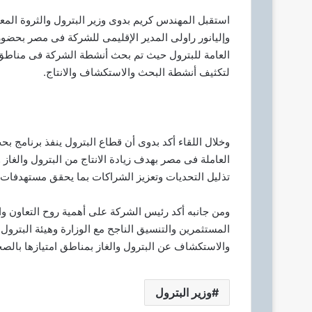
د
ا
استقبل المهندس كريم بدوى وزير البترول والثروة المع
إ
وإليانور راولى المدير الإقليمى للشركة فى مصر بحضور
ل
العامة للبترول حيث تم بحث أنشطة الشركة فى مناطق 
ك
لتكثيف أنشطة البحث والاستكشاف والانتاج.
ت
ر
و
ن
وخلال اللقاء أكد بدوى أن قطاع البترول ينفذ برنامج 
ي
العاملة فى مصر بهدف زيادة الانتاج من البترول والغاز 
ا
تذليل التحديات وتعزيز الشراكات بما يحقق مستهدفات ال
ومن جانبه أكد رئيس الشركة على أهمية روح التعاون و
المستثمرين والتنسيق الناجح مع الوزارة وهيئة البترول
والاستكشاف عن البترول والغاز بمناطق امتيازها بالصحرا
وزير البترول