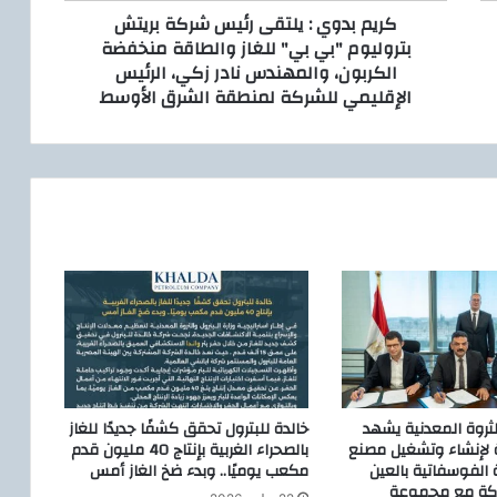
كريم بدوي : يلتقى رئيس شركة بريتش
ي
بتروليوم "بي بي" للغاز والطاقة منخفضة
ل
الكربون، والمهندس نادر زكي، الرئيس
ت
الإقليمي للشركة لمنطقة الشرق الأوسط
ق
ى
ر
ئ
ي
س
ش
ر
ك
ة
ب
ر
ي
ت
ش
الثروة المعدنية يشهد
خالدة للبترول تحقق كشفًا جديدًا للغاز
ب
ة لإنشاء وتشغيل مصنع
بالصحراء الغربية بإنتاج 40 مليون قدم
ت
 الفوسفاتية بالعين
مكعب يوميًا.. وبدء ضخ الغاز أمس
اكة مع مجموعة
ر