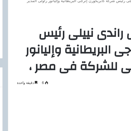
يلى رئيس شركة كابريكورن إنرجى البريطانية وإليانور راولى المدير
ل راندى نييلى رئيس
 البريطانية وإليانور
يمى للشركة فى مصر ،
6
دقيقة واحدة