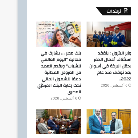
تريندات
5 أغسطس، 2026
تيسيرًا على المواطنين.. الدق
توصيل أسطوانات البوتاجاز للمن
بوتاجاسكو
وزير البترول : يتفقد
بنك مصر ،،، يشارك في
استئناف أعمال الحفر
فعالية “اليوم العالمي
بحقل البركة في أسوان
للشباب” ويقدم العديد
4 أغسطس، 2026
4 أغسطس، 2026
بعد توقف منذ عام
من العروض المجانية
عقب الهزة الأرضية ..اجراءات مهم تعملها عشان السلامة والحماية في بيتك .. ازاي تتصرف صح لو شميت ريحة غاز
رئيس مجلس القضاء الأعلى” يوقّع بروتوكول تعاون مع “الهيئة القومية للبريد” لتقديم خدمة الإعلان الإلكتروني المسجل
إنجاز جديد يعزز مشروعات الغاز المصرية.. BMS تنهي أعمال إنزال الخطوط البحرية الثلاث بالمرحلة الرابعة لتنمية حقل غاز كاموس البحري
2022..
دعمًا للشمول المالي
تحت رعاية البنك المركزي
6 أغسطس، 2026
المصري
6 أغسطس، 2026