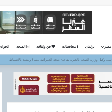
 مصر
برلمان
محافظات
فن وثقافة
الصحه
الحواد
ستئناف أعمال الحفر بحقل البركة في أسوان بعد توقف منذ عام 2022..