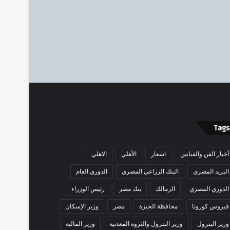
Tags
أخبار الفن والفنانين
اسعار
الأهلي
الاهلي
البريد المصري
البنك الزراعي المصري
الدوري العام
الدوري المصري
الزمالك
بنك مصر
رئيس الوزراء
فيروس كورونا
محافظة الجيزة
مصر
وزير الإسكان
وزير البترول
وزير البترول والثروة المعدنية
وزير المالية