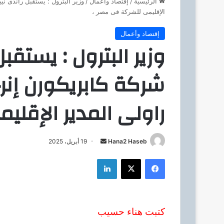
الرئيسية
/
إقتصاد وأعمال
/
وزير البترول : يستقبل راندى ني
الإقليمى للشركة فى مصر ،
إقتصاد وأعمال
وزير البترول : يستقب
شركة كابريكورن إنرجى
راولى المدير الإقل
Hana2 Haseb
أ
19 أبريل، 2025
ر
فيسبوك
‫X
لينكدإن
س
ل
ب
ر
كتبت هناء حسيب
ي