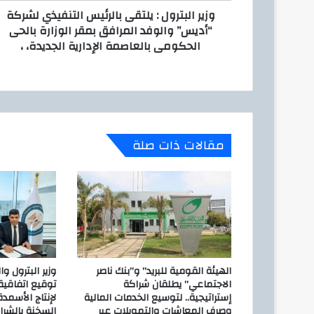
ن
وزير البترول : يلتقى بالرئيس التنفيذي لشركة
و
ي
“أديس” والوفد المرافق بمقر الوزارة بالحى
ل
الحكومى بالعاصمة الإدارية الجديدة، ،
:
ي
ل
ت
ق
ى
ب
مقالات ذات صلة
ا
ل
ر
ئ
ي
س
ا
ل
ت
الهيئة القومية للبريد” و”بنك ناصر
وزير البترول و
ن
الاجتماعي” يطلقان شراكة
توقيع اتفاقي
ف
إستراتيجية.. لتوسيع الخدمات المالية
لإنتاج الأسمدة
وصرف المعاشات والتمويلات عبر
السخنة بالشر
ي