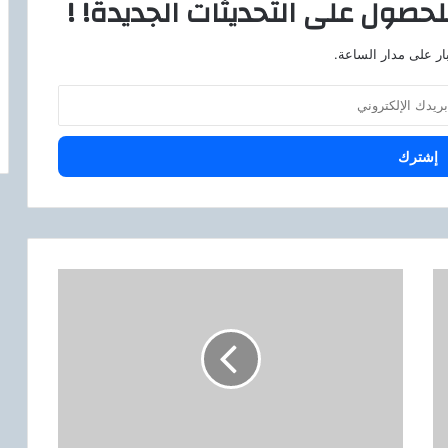
لحصول على التحديثات الجديدة! !
ار على مدار الساعة.
ك
ر
ي
م
ب
د
و
ي
: