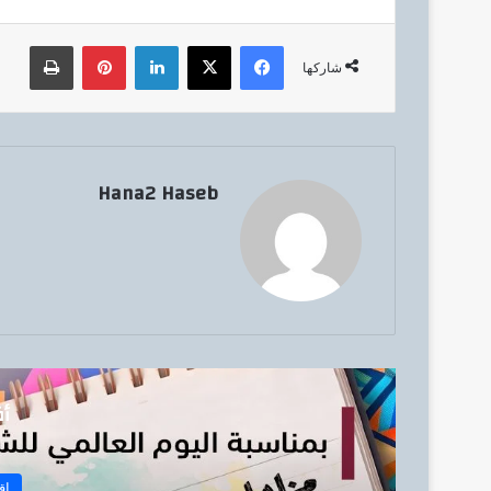
فيسبوك
‫X
لينكدإن
بينتيريست
طباعة
شاركها
Hana2 Haseb
أق
إق