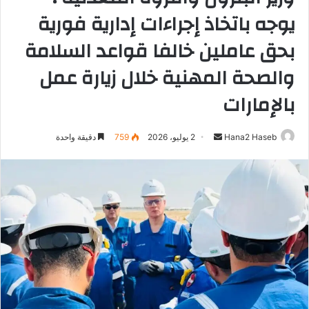
يوجه باتخاذ إجراءات إدارية فورية
بحق عاملين خالفا قواعد السلامة
والصحة المهنية خلال زيارة عمل
بالإمارات
Hana2 Haseb
أ
2 يوليو، 2026
759
دقيقة واحدة
ر
س
ل
ب
ر
ي
د
ا
إ
ل