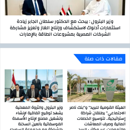
و
ب
ق
ت
ع
ر
وزير البترول : يبحث مع الدكتور سلطان الجابر زيادة
ع
و
استثمارات أدنوك لاستكشاف وإنتاج الغاز وتعزيز مشاركة
م
ل
الشركات المصرية بمشروعات الطاقة بالإمارات
ل
:
ب
ي
ت
ب
ر
ح
مقالات ذات صلة
و
ث
ج
م
ت
ع
ف
ا
ي
ل
ت
د
ن
ك
ف
ت
ي
الهيئة القومية للبريد” و”بنك ناصر
وزير البترول والثروة المعدنية
و
الاجتماعي” يطلقان شراكة
يشهد توقيع اتفاقية لإنشاء
ذ
ر
إستراتيجية.. لتوسيع الخدمات
وتشغيل مصنع لإنتاج الأسمدة
أ
س
المالية وصرف المعاشات
الفوسفاتية بالعين السخنة
ح
ل
والتمويلات عبر مكاتب البريد
بالشراكة مع مجموعة السويدي