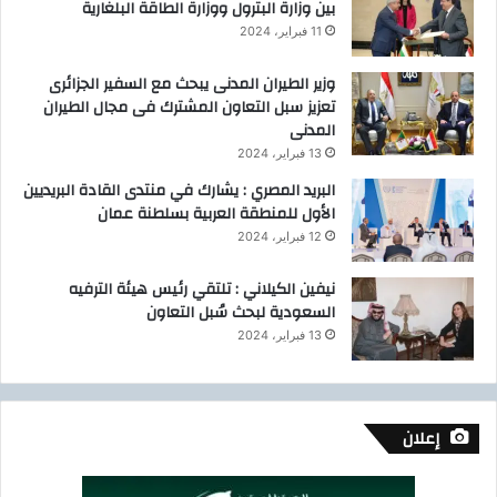
بين وزارة البترول ووزارة الطاقة البلغارية
ل
11 فبراير، 2024
غ
ا
وزير الطيران المدنى يبحث مع السفير الجزائرى
ز
تعزيز سبل التعاون المشترك فى مجال الطيران
و
المدنى
ت
ع
13 فبراير، 2024
ز
البريد المصري : يشارك في منتدى القادة البريديين
ي
الأول للمنطقة العربية بسلطنة عمان
ز
12 فبراير، 2024
م
ش
نيفين الكيلاني : تلتقي رئيس هيئة الترفيه
ا
السعودية لبحث سُبل التعاون
ر
13 فبراير، 2024
ك
ة
ا
ل
ش
إعلان
ر
ك