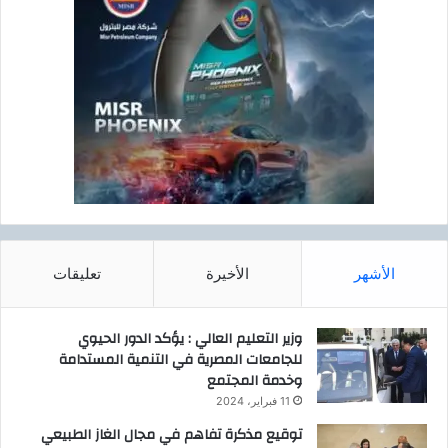
ح
ت
ق
أ
و
د
ل
ن
ا
و
ل
ك
ن
ل
ف
ا
ط
س
ف
ت
ي
ك
ا
ش
ل
ا
الأشهر
الأخيرة
تعليقات
إ
ف
م
و
ا
إ
وزير التعليم العالي : يؤكد الدور الحيوي
ر
ن
للجامعات المصرية في التنمية المستدامة
ا
ت
وخدمة المجتمع
ت
ا
11 فبراير، 2024
ج
توقيع مذكرة تفاهم في مجال الغاز الطبيعي
ا