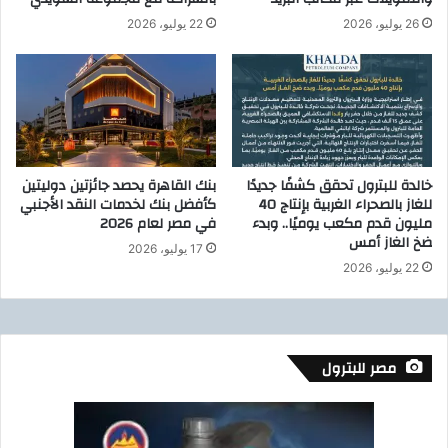
د
ط
م
ا
26 يوليو، 2026
22 يوليو، 2026
ش
ن
ر
ا
و
ل
ع
ج
ا
ا
ت
ب
ا
ر
خالدة للبترول تحقق كشفًا جديدًا
بنك القاهرة يحصد جائزتين دوليتين
ل
ز
للغاز بالصحراء الغربية بإنتاج 40
كأفضل بنك لخدمات النقد الأجنبي
ب
ي
مليون قدم مكعب يوميًا.. وبدء
في مصر لعام 2026
ن
ا
ضخ الغاز أمس
17 يوليو، 2026
ي
د
22 يوليو، 2026
ة
ة
ا
ا
ل
س
ت
ت
ح
ث
مصر للبترول
ت
م
ي
ا
ة
ر
ب
ا