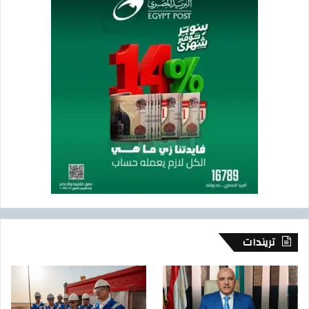
ا
ت
ا
ل
م
ص
ر
ي
ة
ب
م
ش
ر
و
ع
ا
ت
تريندات
ا
ل
ط
ا
ق