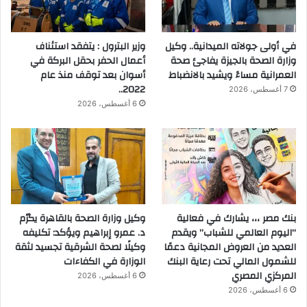
ة
ب
ا
في أولى جولاته الميدانية.. وكيل
وزير البترول : يتفقد استئناف
ل
وزارة الصحة بالجيزة يفاجئ صحة
أعمال الحفر بحقل البركة في
إ
العمرانية مساءً ويشيد بالانضباط
أسوان بعد توقف منذ عام
م
2022..
7 أغسطس، 2026
ا
6 أغسطس، 2026
ر
ا
ت
بنك مصر ،،، يشارك في فعالية
وكيل وزارة الصحة بالقاهرة يكرّم
“اليوم العالمي للشباب” ويقدم
د. عمرو إبراهيم ويؤكد: تكليفه
العديد من العروض المجانية دعمًا
وكيلًا لصحة الشرقية تجسيد لثقة
للشمول المالي تحت رعاية البنك
الوزارة في الكفاءات
المركزي المصري
6 أغسطس، 2026
6 أغسطس، 2026