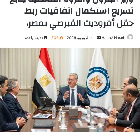
تسريع استكمال اتفاقيات ربط
حقل أفروديت القبرصي بمصر،
Hana2 Haseb
أ
3 يونيو، 2026
706
دقيقة واحدة
ر
س
ل
ب
ر
ي
د
ا
إ
ل
ك
ت
ر