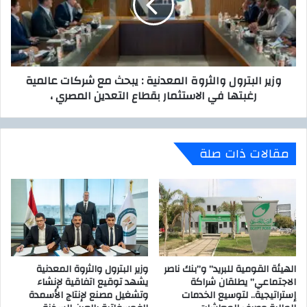
ا
ا
س
ل
ة
ب
.
ت
.
ر
وزير البترول والثروة المعدنية : يبحث مع شركات عالمية
«
و
رغبتها في الاستثمار بقطاع التعدين المصري ،
ا
ل
ل
و
ش
ا
ه
ل
مقالات ذات صلة
ا
ث
ب
ر
ي
و
»
ة
ي
ا
ت
ل
ف
م
ق
ع
د
الهيئة القومية للبريد” و”بنك ناصر
وزير البترول والثروة المعدنية
د
الاجتماعي” يطلقان شراكة
يشهد توقيع اتفاقية لإنشاء
ا
ن
إستراتيجية.. لتوسيع الخدمات
وتشغيل مصنع لإنتاج الأسمدة
ل
ي