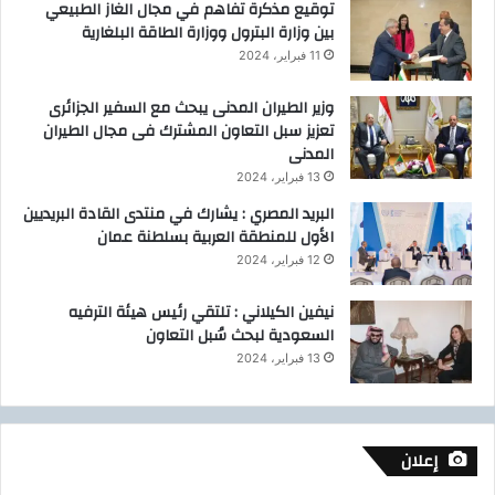
توقيع مذكرة تفاهم في مجال الغاز الطبيعي
ت
بين وزارة البترول ووزارة الطاقة البلغارية
ع
11 فبراير، 2024
د
ي
وزير الطيران المدنى يبحث مع السفير الجزائرى
ن
تعزيز سبل التعاون المشترك فى مجال الطيران
ا
المدنى
ل
م
13 فبراير، 2024
ص
البريد المصري : يشارك في منتدى القادة البريديين
ر
الأول للمنطقة العربية بسلطنة عمان
ي
12 فبراير، 2024
،
نيفين الكيلاني : تلتقي رئيس هيئة الترفيه
السعودية لبحث سُبل التعاون
13 فبراير، 2024
إعلان