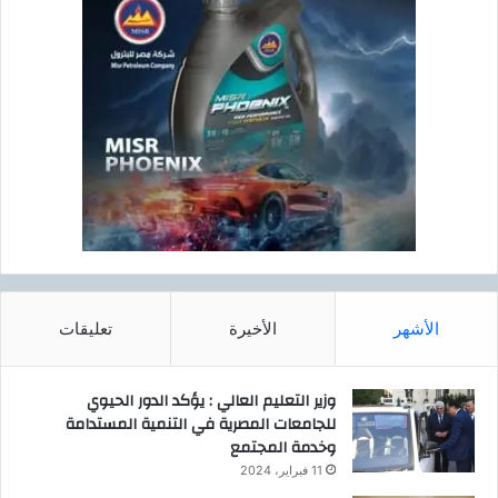
ا
ت
ل
ه
أ
ا
ي
ف
ا
ي
م
ا
ل
ا
س
ت
ث
م
ا
ر
الأشهر
الأخيرة
تعليقات
ب
ق
ط
وزير التعليم العالي : يؤكد الدور الحيوي
ا
للجامعات المصرية في التنمية المستدامة
ع
وخدمة المجتمع
ا
11 فبراير، 2024
ل