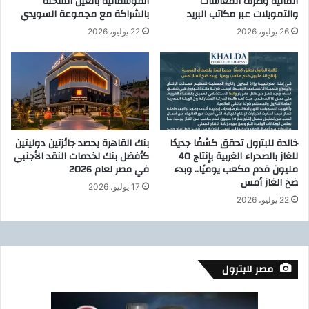
المالية وصرف المعاشات
الفوسفاتية بالعين السخنة
ص
ة
والتمويلات عبر مكاتب البريد
بالشراكة مع مجموعة السويدي
ر
:
ف
26 يوليو، 2026
22 يوليو، 2026
ي
ا
ب
ل
ح
ص
ث
ح
م
ي
ع
و
ش
ي
ر
خالدة للبترول تحقق كشفًا جديدًا
بنك القاهرة يحصد جائزتين دوليتين
و
ك
للغاز بالصحراء الغربية بإنتاج 40
كأفضل بنك لخدمات النقد الأجنبي
ج
ا
مليون قدم مكعب يوميًا.. وبدء
في مصر لعام 2026
ه
ت
ضخ الغاز أمس
17 يوليو، 2026
ب
ع
22 يوليو، 2026
ت
ا
ش
ل
غ
م
ي
ي
ل
ة
مصر للبترول
ه
ر
خ
غ
ل
ب