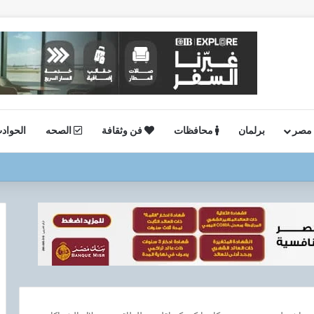
 مصر
برلمان
محافظات
فن وثقافة
الصحه
الحواد
ستئناف أعمال الحفر بحقل البركة في أسوان بعد توقف منذ عام 2022..