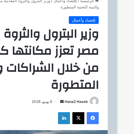
الرئيسية
/
إقتصاد وأعمال
/
وزير البترول والثروة المعدنية
والبنية التحتية المتطورة
إقتصاد وأعمال
وزير البترول والثرو
مصر تعزز مكانتها ك
من خلال الشراكات وال
المتطورة
Hana2 Haseb
أ
9 يونيو، 2026
ر
فيسبوك
‫X
لينكدإن
س
ل
ب