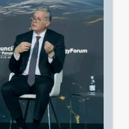
ر
ي
د
ا
إ
ل
ك
ت
ر
و
ن
ي
ا