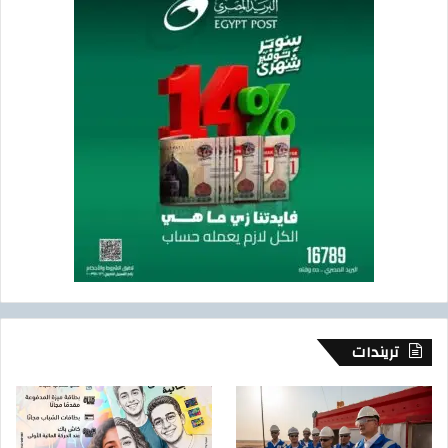
غ
ي
ر
ه
ا
.
تريندات