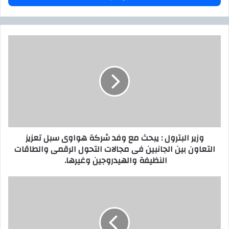
ب
ر
ي
د
و
ك
ز
ا
ي
ل
ر
إ
ا
ل
ل
ك
ب
ت
ت
ر
ر
وزير البترول : يبحث مع وفد شركة هواوى سبل تعزيز
و
و
التعاون بين الجانبين فى مجالات التحول الرقمى والطاقات
ن
ل
النظيفة والهيدروجين وغيرها.
ي
:
ي
ب
ا
ح
ل
ث
ز
م
ر
ع
ا