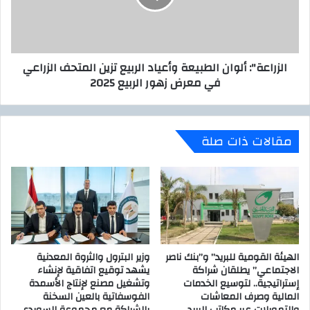
و
ع
ف
ة
د
"
ش
:
الزراعة": ألوان الطبيعة وأعياد الربيع تزين المتحف الزراعي
ر
أ
في معرض زهور الربيع 2025
ك
ل
ة
و
ه
ا
و
ن
مقالات ذات صلة
ا
ا
و
ل
ى
ط
س
ب
ب
ي
ل
ع
ت
ة
ع
و
ز
الهيئة القومية للبريد” و”بنك ناصر
وزير البترول والثروة المعدنية
أ
الاجتماعي” يطلقان شراكة
يشهد توقيع اتفاقية لإنشاء
ي
ع
إستراتيجية.. لتوسيع الخدمات
وتشغيل مصنع لإنتاج الأسمدة
ز
ي
المالية وصرف المعاشات
الفوسفاتية بالعين السخنة
ا
ا