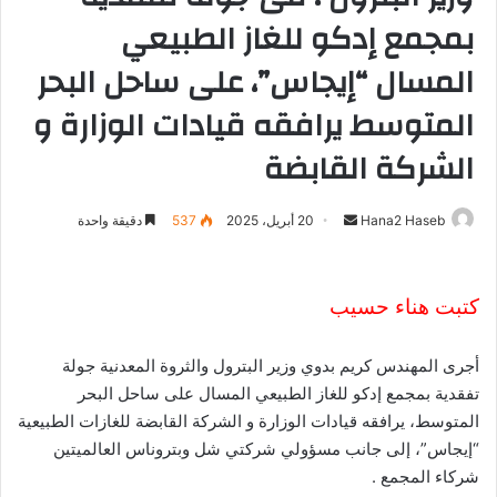
بمجمع إدكو للغاز الطبيعي
المسال “إيجاس”، على ساحل البحر
المتوسط يرافقه قيادات الوزارة و
الشركة القابضة
Hana2 Haseb
أ
20 أبريل، 2025
537
دقيقة واحدة
ر
س
ل
كتبت هناء حسيب
ب
ر
أجرى المهندس كريم بدوي وزير البترول والثروة المعدنية جولة
ي
تفقدية بمجمع إدكو للغاز الطبيعي المسال على ساحل البحر
د
المتوسط، يرافقه قيادات الوزارة و الشركة القابضة للغازات الطبيعية
ا
“إيجاس”، إلى جانب مسؤولي شركتي شل وبتروناس العالميتين
إ
شركاء المجمع .
ل