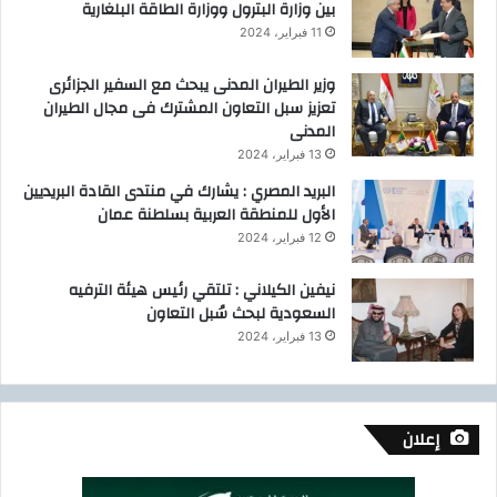
بين وزارة البترول ووزارة الطاقة البلغارية
ا
5
ت
11 فبراير، 2024
ا
ل
وزير الطيران المدنى يبحث مع السفير الجزائرى
ن
تعزيز سبل التعاون المشترك فى مجال الطيران
ظ
المدنى
ي
13 فبراير، 2024
ف
البريد المصري : يشارك في منتدى القادة البريديين
ة
الأول للمنطقة العربية بسلطنة عمان
و
12 فبراير، 2024
ا
ل
نيفين الكيلاني : تلتقي رئيس هيئة الترفيه
ه
السعودية لبحث سُبل التعاون
ي
د
13 فبراير، 2024
ر
و
ج
ي
إعلان
ن
و