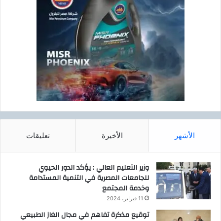
ل
ع
ا
ي
ت
ف
ا
ي
ل
م
ت
ع
ح
ر
و
ض
ل
ز
ا
ه
ل
و
ر
ر
ق
ا
الأشهر
الأخيرة
تعليقات
م
ل
ى
ر
و
ب
وزير التعليم العالي : يؤكد الدور الحيوي
ا
ي
للجامعات المصرية في التنمية المستدامة
ل
ع
وخدمة المجتمع
ط
2
11 فبراير، 2024
ا
0
توقيع مذكرة تفاهم في مجال الغاز الطبيعي
ق
2