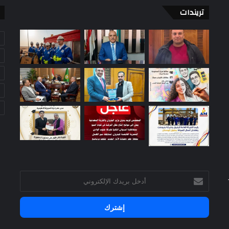
تريندات
ا
ل
م
ن
ط
ق
ة
:
أدخل
بريدك
الإلكتروني