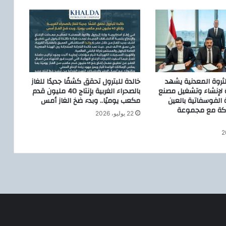
ن
ي
م
ت
ك
ا
م
ل
الثروة المعدنية يشهد
خالدة للبترول تحقق كشفًا جديدًا للغاز
ا
ة لإنشاء وتشغيل مصنع
بالصحراء الغربية بإنتاج 40 مليون قدم
ن
 الفوسفاتية بالعين
مكعب يوميًا.. وبدء ضخ الغاز أمس
اكة مع مجموعة
ت
22 يوليو، 2026
ق
ل
إ
ل
ي
ه
أ
ه
ا
ل
ى