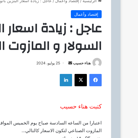
الرئيسية
/
إقتصاد وأعمال
/
عاجل : زيادة اسعار البنزين بأنو
إقتصاد وأعمال
عاجل : زيادة اسعار ال
السولار و المازوت ا
هناء حسيب
أ
25 يوليو، 2024
ر
فيسبوك
‫X
لينكدإن
س
ل
ب
ر
كتبت هناء حسيب
ي
د
ا
إ
المازوت الصناعي لتكون الاسعار كالتالي…
ل