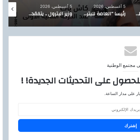
5 أغسطس، 2026
5 أغسطس، 2026
5 أغسطس، 2026
تيسيرًا على المواطنين.. الدقهلية تدشن خدمة توصيل أسطوانات البوتاجاز للمنازل بالتعاون مع بوتاجاسكو
رئيسا “العامة للبترول” و”بترومنت” يتفقدان أعمال صيانة حقول أبو سنان استعدادًا لفترات الذروة الصيفية
وزير البترول .. يتفقد حقل البركة بأسوان ويتابع خطة إعادة الآبار المتوقفة للإنتاج
ى مجتمع الوطنية
لحصول على التحديثات الجديدة! !
ار على مدار الساعة.