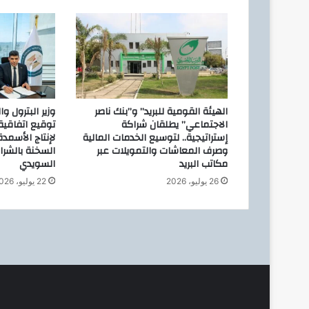
ة
و
ا
ل
إ
س
ك
ا
الهيئة القومية للبريد” و”بنك ناصر
وزير البترول و
ن
الاجتماعي” يطلقان شراكة
توقيع اتفاقي
:
إستراتيجية.. لتوسيع الخدمات المالية
لإنتاج الأسمدة
وصرف المعاشات والتمويلات عبر
السخنة بالشر
ي
مكاتب البريد
السويدي
س
ت
26 يوليو، 2026
22 يوليو، 2026
ع
ر
ض
ا
ن
ا
ل
ت
ح