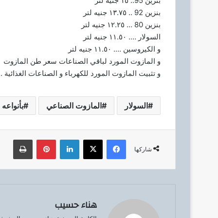
بنزين 95.. ١٥ جنيه لتر
ك
بنزين 92 .. ١٣.٧٥ جنيه لتر
ت
بنزين 80 … ١٢.٢٥ جنيه لتر
ر
السولار …. ١١.٥٠ جنيه لتر
و
و الكيروسين …. ١١.٥٠ جنيه لتر
ن
و المازوت المورد لباقي الصناعات سعر طن المازوت ٨٥٠٠ جنيه / طن .
ي
و تثبيت المازوت المورد للكهرباء و الصناعات الغذائية .
ا
السولار
المازوت الصناعي
بأنواعه
فيسبوك
‫X
لينكدإن
بينتيريست
طباعة
شاركها
هناء حسيب