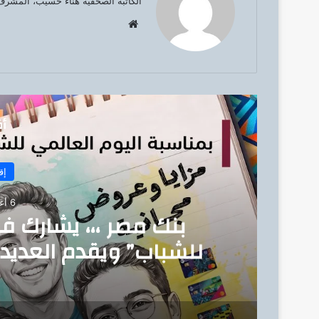
الكاتبة الصحفية هناء حسيب، المشرف 
موق
ع
الوي
ب
أق
إق
6 أغسطس، 2026
بنك مصر ،،، يشارك ف
للشباب” ويقدم العديد 
للشمول المالي تحت رعا