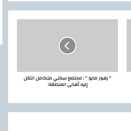
"
ز
ه
و
ر
م
ا
ي
و
" زهور مايو " : مجتمع سكني متكامل انتقل
"
إليه أهالى المنطقة:
:
م
ج
ت
م
ع
س
ك