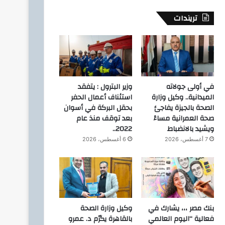
4 أغسطس، 2026
4 أغسطس، 2026
تريندات
عقب الهزة الأرضية ..اجراءات مهم تعملها عشان السلامة والحماية في بيتك .. ازاي تتصرف صح لو شميت ريحة غاز
رئيس مجلس القضاء الأعلى” يوقّع بروتوكول تعاون مع “الهيئة القومية للبريد” لتقديم خدمة الإعلان الإلكتروني المسجل
إنجاز جديد يعزز مشروعات الغاز المصرية.. BMS تنهي أعمال إنزال الخطوط البحرية الثلاث بالمرحلة الرابعة لتنمية حقل غاز كاموس البحري
في أولى جولاته
وزير البترول : يتفقد
الميدانية.. وكيل وزارة
استئناف أعمال الحفر
الصحة بالجيزة يفاجئ
بحقل البركة في أسوان
صحة العمرانية مساءً
بعد توقف منذ عام
ويشيد بالانضباط
2022..
7 أغسطس، 2026
6 أغسطس، 2026
بنك مصر ،،، يشارك في
وكيل وزارة الصحة
فعالية “اليوم العالمي
بالقاهرة يكرّم د. عمرو