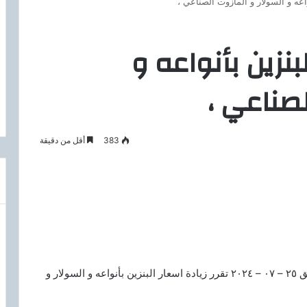
اعه و السولار و المازوت الصناعي ،
بنزين بأنواعه و
لصناعي ،
383
أقل من دقيقة
اعتبارا من الساعه السادسة صباح يوم الخميس الموافق ٢٥ – ٠٧ – ٢٠٢٤ تقرر زيادة اسعار البنزين بأنواعه و السولار و