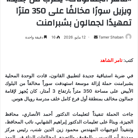
ويزيل سورًا مخالفًا على 350 مترًا
تمهيدًا لجمالون بشبرامنت
Tamer Shaban
أ
12 مايو، 2026
16
دقيقة واحدة
ر
س
ل
كتب:
تامر الشاهد
ب
ر
في ضربة استباقية جديدة لتطبيق القانون، قادت الوحدة المحلية
ي
بشبرامنت حملة إزالة موسعة استهدفت سوراً مخالفاً من البلوك
د
الأبيض على مساحة 350 متراً بارتفاع 3 أمتار، كان يُجهز لإقامة
ا
جمالون مخالف بمنطقة أول فرع كامل خلف مدرسة رويال هوس.
إ
ل
جاءت الحملة تنفيذاً لتعليمات الدكتور أحمد الأنصاري، محافظ
ك
الجيزة، وبناءً على تعليمات الدكتور إبراهيم الشهابي، نائب المحافظ،
ت
وتنفيذاً لتوجيهات المهندس محمود زين الدين شنب، رئيس مركز
ر
ومدينة أبو النمرس، بالوقوف والتصدي لمخالفات البناء في المهد