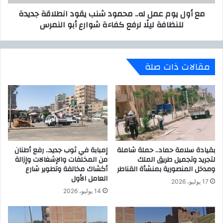
ت
ع
مع أول يوم عمل له.. محمود شنب يقود انطلاقة جديدة
م
م
للنظافة ليلًا لرفع كفاءة شوارع أبو النمرس
د
ل
ا
ل
ل
ه
م
.
مقالات ذات صلة
ي
.
ز
م
ا
ح
ن
م
ي
و
ا
د
ت
ش
و
ن
ت
بقيادة سلامة حماد.. حملة شاملة
إمبابة في ثوب جديد.. رفع أطنان
ب
لتجريد وتجميل طريق الملك
من المخلفات والإشغالات وإزالة
ؤ
ي
ومدخل المنصورية بمنشأة القناطر
أكشاك مخالفة وتطوير شارع
ك
ق
العامل الأول
د
و
17 يوليو، 2026
د
د
14 يوليو، 2026
ع
ا
م
ن
ا
ط