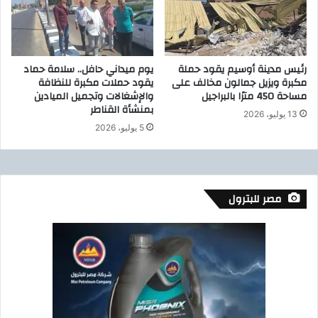
س
ل
ت
ا
ق
ق
ر
ة
رئيس مدينة أوسيم يقود حملة
يوم ميداني حافل.. سلامة حماد
ا
ج
مكبرة ويزيل جمالون مخالف على
يقود حملات مكبرة للنظافة
ر
د
مساحة 450 مترًا بالبراجيل
والإشغالات وتجميل الميادين
ا
ي
بمنشأة القناطر
13 يوليو، 2026
ل
د
5 يوليو، 2026
ت
ة
ن
ل
ظ
ل
ي
ن
م
ظ
مصر للبترول
ا
ا
ل
ف
ن
ة
ق
ل
ا
ي
ب
لً
ي
ا
ل