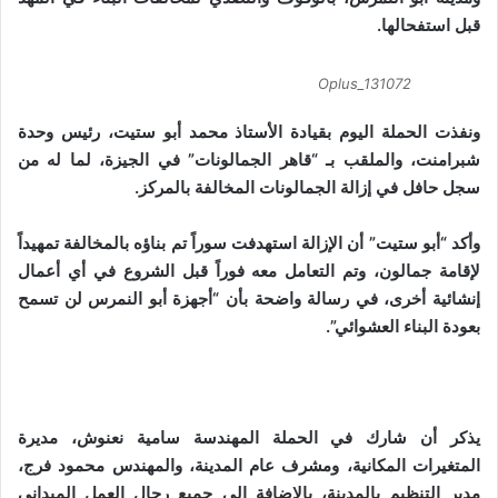
و
قبل استفحالها.
ن
ي
Oplus_131072
ا
ونفذت الحملة اليوم بقيادة الأستاذ محمد أبو ستيت، رئيس وحدة
شبرامنت، والملقب بـ “قاهر الجمالونات” في الجيزة، لما له من
سجل حافل في إزالة الجمالونات المخالفة بالمركز.
وأكد “أبو ستيت” أن الإزالة استهدفت سوراً تم بناؤه بالمخالفة تمهيداً
لإقامة جمالون، وتم التعامل معه فوراً قبل الشروع في أي أعمال
إنشائية أخرى، في رسالة واضحة بأن “أجهزة أبو النمرس لن تسمح
بعودة البناء العشوائي”.
يذكر أن شارك في الحملة المهندسة سامية نعنوش، مديرة
المتغيرات المكانية، ومشرف عام المدينة، والمهندس محمود فرج،
مدير التنظيم بالمدينة، بالإضافة إلى جميع رجال العمل الميداني