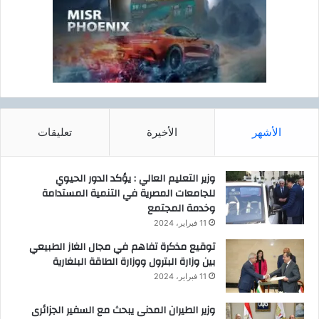
ر
ف
ع
ك
ف
ا
ء
ة
ش
الأشهر
الأخيرة
تعليقات
و
ا
ر
وزير التعليم العالي : يؤكد الدور الحيوي
ع
للجامعات المصرية في التنمية المستدامة
أ
وخدمة المجتمع
ب
11 فبراير، 2024
و
توقيع مذكرة تفاهم في مجال الغاز الطبيعي
ا
بين وزارة البترول ووزارة الطاقة البلغارية
ل
11 فبراير، 2024
ن
م
وزير الطيران المدنى يبحث مع السفير الجزائرى
ر