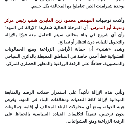
بوحدة شبرامنت الذين تعاملوا مع المخالفة بكل حسم.
وأكدت توجيهات
المهندس محمود زين العابدين شنب رئيس مركز
ومدينة أبو النمرس
، أن المرحلة الحالية شعارها “الإزالة في المهد”
وأن أي شروع في بناء مخالف سيتم التعامل معه فورًا بالإزالة
والتحويل للنيابة، دون انتظار أو تصالح.
وشدد «شنب» أن حماية الأراضي الزراعية ومنع الجمالونات
العشوائية خط أحمر، خاصة في المناطق المحيطة بالدائري السياحي
والمنصورية، حفاظًا على الرقعة الزراعية والمظهر الحضاري للمركز.
وتأتي هذه الإزالة تأكيداً على استمرار حملات الرصد والمتابعة
الميدانية لإزالة كافة التعديات ومخالفات البناء في المهد، وفرض
هيبة الدولة، ومنع أي محاولات للبناء المخالف أو إقامة جمالونات
بدون ترخيص، تنفيذاً لتكليفات القيادة السياسية بالحفاظ على
الرقعة الزراعية ومنع العشوائيات.