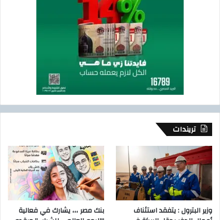
تريندات
وزير البترول : يتفقد استئناف
بنك مصر ،،، يشارك في فعالية