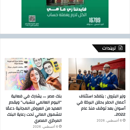
تريندات
وزير البترول : يتفقد استئناف
بنك مصر ،،، يشارك في فعالية
أعمال الحفر بحقل البركة في
“اليوم العالمي للشباب” ويقدم
أسوان بعد توقف منذ عام
العديد من العروض المجانية دعمًا
2022..
للشمول المالي تحت رعاية البنك
المركزي المصري
6 أغسطس، 2026
6 أغسطس، 2026