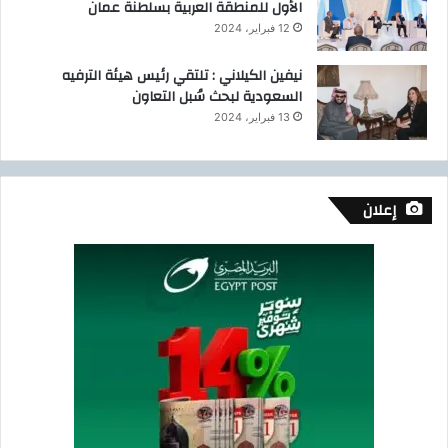
الأول للمنطقة العربية بسلطنة عمان
ر
12 فبراير، 2024
ض
ف
نيفين الكيلاني : تلتقي رئيس هيئة الترفيه
و
السعودية لبحث سُبل التعاون
د
أ
13 فبراير، 2024
ف
ر
ي
ك
إعلان
ا