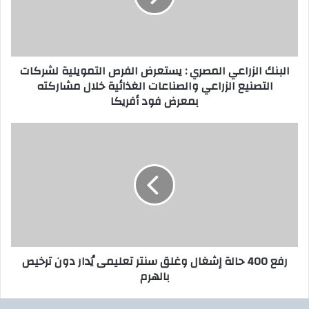
ل
ا
ك
ل
ت
ز
ر
ر
البنك الزراعي المصري : يستعرض الفرص التمويلية لشركات
و
ا
التصنيع الزراعي والصناعات الغذائية خلال مشاركته
ن
ع
بمعرض فود أفريكا
ي
ي
ا
ل
ر
م
ف
ص
ع
ر
4
ي
0
:
0
ي
ح
س
ا
ت
ل
رفع 400 حالة إشغال وغلق سنتر تعليمى يُدار دون ترخيص
ع
ة
بالهرم
ر
إ
ض
ش
ا
غ