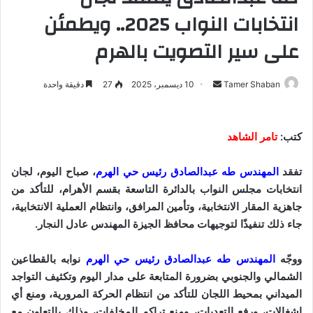
انتخابات النواب 2025.. ويطمئن
على سير التصويت بالهرم
Tamer Shaban
أ
10 ديسمبر، 2025
27
دقيقة واحدة
ر
س
ل
كتب:
تامر الشاهد
ب
ر
تفقد
المهندس طه عبدالصادق رئيس حي الهرم
، صباح اليوم، لجان
ي
انتخابات مجلس النواب بالدائرة التاسعة بقسم الأهرام، للتأكد من
د
جاهزية المقار الانتخابية، وتأمين المرافق، وانتظام العملية الانتخابية،
ا
جاء ذلك تنفيذًا لتوجيهات محافظ الجيزة المهندس عادل النجار.
إ
ل
ووجّه
المهندس طه عبدالصادق رئيس حي الهرم
نوابه بالقطاعين
ك
الشمالي والجنوبي بضرورة المتابعة على مدار اليوم وتكثيف التواجد
ت
الميداني بمحيط اللجان للتأكد من انتظام الحركة المرورية، ومنع أي
ر
إشغالات، ورفع التعديات، ومنع تراكم المخلفات، وذلك بالتعاون مع