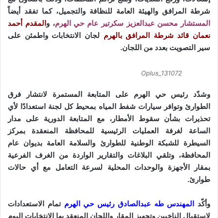
و
شرطة المرافق والهيئة العامة للنظافة والتجميل، كما تفقد أيضاً
ن
المستشار محسن عبدالعزيز سكرتير عام حي الهرم
، و
المقدم أحمد
ي
نعمان قائد شرطة المرافق بالهرم
لجان الانتخابات واطمئن على
ا
سير التصويت بعدد من اللجان.
Oplus_131072
وشدّد رئيس حي الهرم على المتابعة المستمرة لانتشار فرق
الطوارئ وتوافر سيارات شفط المياه بمحيط كل لجنة استعدادًا لأي
تحذيرات بشأن سقوط الأمطار، مع المتابعة الدورية على مدار
الساعة لغرفة العمليات الرئيسية للمحافظة المنعقدة بمركز
السيطرة للشبكة الوطنية للطوارئ والسلامة العامة بديوان عام
المحافظة، وتلقي البلاغات والتقارير الواردة من الغرف الفرعية
بمقار الأجهزة والوحدات المحلية لسرعة التعامل مع أي حالات
طوارئ.
وأكّد
المهندس طه عبدالصادق رئيس حي الهرم
تمام الاستعدادات
لاستقبال الناخبين وتجهيز المقار واللجان المنعقد بها الانتخابات اليوم