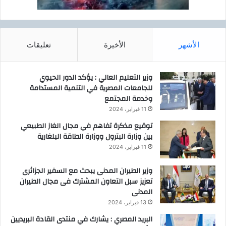
ل
غ
ذ
ا
الأشهر
الأخيرة
تعليقات
ئ
ي
ة
وزير التعليم العالي : يؤكد الدور الحيوي
خ
للجامعات المصرية في التنمية المستدامة
ل
وخدمة المجتمع
ا
11 فبراير، 2024
ل
توقيع مذكرة تفاهم في مجال الغاز الطبيعي
م
بين وزارة البترول ووزارة الطاقة البلغارية
ش
ا
11 فبراير، 2024
ر
ك
وزير الطيران المدنى يبحث مع السفير الجزائرى
ت
تعزيز سبل التعاون المشترك فى مجال الطيران
ه
المدنى
ب
13 فبراير، 2024
م
البريد المصري : يشارك في منتدى القادة البريديين
ع