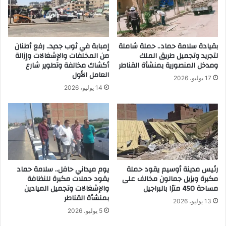
س
ف
ع
ا
ة
ت
ل
ب
إ
بقيادة سلامة حماد.. حملة شاملة
إمبابة في ثوب جديد.. رفع أطنان
ن
لتجريد وتجميل طريق الملك
من المخلفات والإشغالات وإزالة
ز
ا
ومدخل المنصورية بمنشأة القناطر
أكشاك مخالفة وتطوير شارع
ا
ء
العامل الأول
ل
.
17 يوليو، 2026
ة
.
14 يوليو، 2026
ت
ط
ع
ه
د
ع
ي
ب
ا
د
ت
ا
ب
ل
رئيس مدينة أوسيم يقود حملة
يوم ميداني حافل.. سلامة حماد
ا
ص
مكبرة ويزيل جمالون مخالف على
يقود حملات مكبرة للنظافة
ل
ا
مساحة 450 مترًا بالبراجيل
والإشغالات وتجميل الميادين
ب
د
بمنشأة القناطر
13 يوليو، 2026
ن
ق
5 يوليو، 2026
ا
ي
ء
و