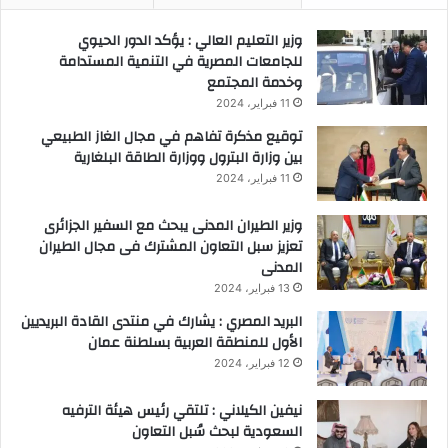
ح
ا
م
ء
وزير التعليم العالي : يؤكد الدور الحيوي
ر
ة
للجامعات المصرية في التنمية المستدامة
م
وخدمة المجتمع
ح
11 فبراير، 2024
ا
توقيع مذكرة تفاهم في مجال الغاز الطبيعي
و
بين وزارة البترول ووزارة الطاقة البلغارية
ر
11 فبراير، 2024
م
ر
وزير الطيران المدنى يبحث مع السفير الجزائرى
و
تعزيز سبل التعاون المشترك فى مجال الطيران
ر
المدنى
ي
ة
13 فبراير، 2024
ب
البريد المصري : يشارك في منتدى القادة البريديين
ب
الأول للمنطقة العربية بسلطنة عمان
و
12 فبراير، 2024
ل
ا
نيفين الكيلاني : تلتقي رئيس هيئة الترفيه
ق
السعودية لبحث سُبل التعاون
ا