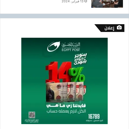
ل
13 فبراير، 2024
د
ك
ر
و
إعلان
ر