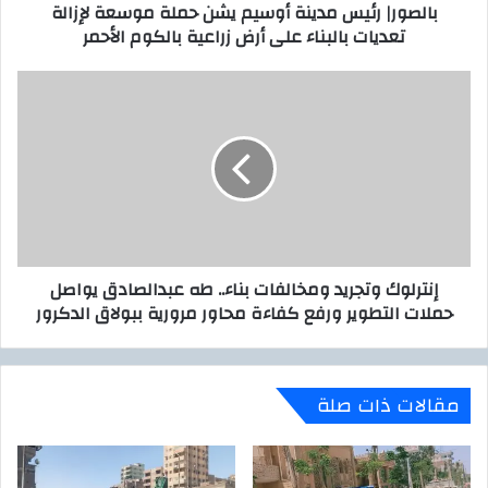
بالصور| رئيس مدينة أوسيم يشن حملة موسعة لإزالة
و
ي
تعديات بالبناء على أرض زراعية بالكوم الأحمر
ن
س
ي
م
د
إ
ي
ن
ن
ت
ة
ر
أ
ل
و
و
س
ك
ي
و
م
ت
إنترلوك وتجريد ومخالفات بناء.. طه عبدالصادق يواصل
ي
ج
حملات التطوير ورفع كفاءة محاور مرورية ببولاق الدكرور
ش
ر
ن
ي
ح
د
م
و
مقالات ذات صلة
ل
م
ة
خ
م
ا
و
ل