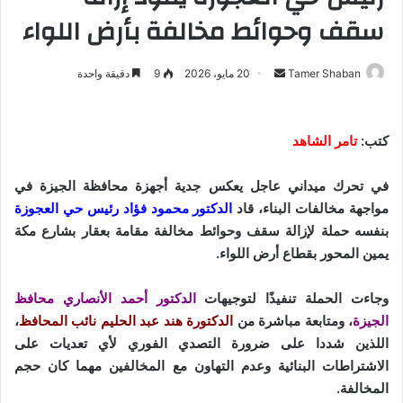
سقف وحوائط مخالفة بأرض اللواء
Tamer Shaban
أ
20 مايو، 2026
9
دقيقة واحدة
ر
س
ل
كتب:
تامر الشاهد
ب
ر
في تحرك ميداني عاجل يعكس جدية أجهزة محافظة الجيزة في
ي
مواجهة مخالفات البناء، قاد
الدكتور محمود فؤاد رئيس حي العجوزة
د
بنفسه حملة لإزالة سقف وحوائط مخالفة مقامة بعقار بشارع مكة
ا
يمين المحور بقطاع أرض اللواء.
إ
ل
وجاءت الحملة تنفيذًا لتوجيهات
الدكتور أحمد الأنصاري محافظ
ك
الجيزة
، ومتابعة مباشرة من
الدكتورة هند عبد الحليم نائب المحافظ
،
ت
اللذين شددا على ضرورة التصدي الفوري لأي تعديات على
ر
الاشتراطات البنائية وعدم التهاون مع المخالفين مهما كان حجم
و
المخالفة.
ن