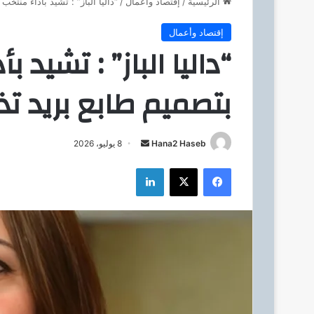
الرئيسية
/
إقتصاد وأعمال
/
“داليا الباز” : تشيد بأداء منتخ
إقتصاد وأعمال
“داليا الباز” : تشيد 
بتصميم طابع بريد تذ
Hana2 Haseb
أ
8 يوليو، 2026
ر
فيسبوك
‫X
لينكدإن
س
ل
ب
ر
ي
د
ا
إ
ل