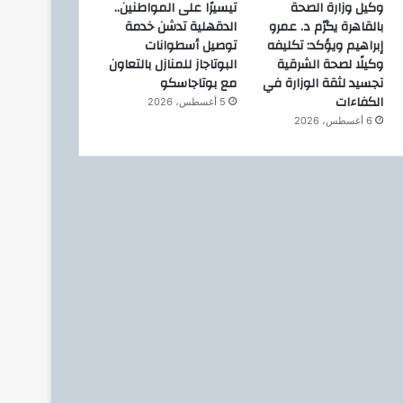
وكيل وزارة الصحة
تيسيرًا على المواطنين..
بالقاهرة يكرّم د. عمرو
الدقهلية تدشن خدمة
إبراهيم ويؤكد: تكليفه
توصيل أسطوانات
وكيلًا لصحة الشرقية
البوتاجاز للمنازل بالتعاون
تجسيد لثقة الوزارة في
مع بوتاجاسكو
الكفاءات
5 أغسطس، 2026
دشن خدمة
رئيسا “العام
6 أغسطس، 2026
لتعاون مع
صيانة حقول
202
4 أغسطس، 2026
31 يوليو، 2026
رئيس مجلس القضاء الأعلى” يوقّع بروتوكول تعاون مع “الهيئة القومية للبريد” لتقديم خدمة الإعلان الإلكتروني المسجل
إنجاز جديد يعزز مشروعات الغاز المصرية.. BMS تنهي أعمال إنزال الخطوط البحرية الثلاث بالمرحلة الرابعة لتنمية حقل غاز كاموس البحري