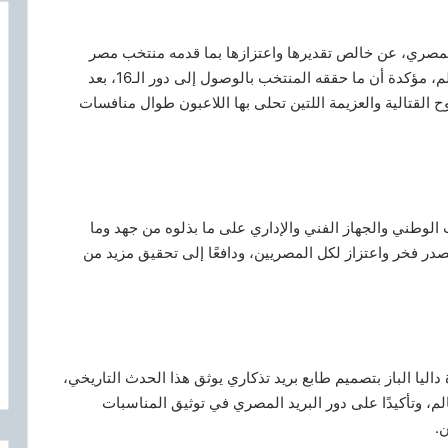
 المصري، عن خالص تقديرها واعتزازها بما قدمه منتخب مصر
الوطني لكرة القدم خلال مشواره في بطولة كأس العالم، مؤكدة أن ما حققه المنتخب بالوصول إلى دور الـ16، بعد
روح القتالية والعزيمة اللتين تحلى بها اللاعبون طوال منافسات
ب الوطني والجهاز الفني والإداري على ما بذلوه من جهد وما
ر فخر واعتزاز لكل المصريين، ودافعًا إلى تحقيق مزيد من
 داليا الباز بتصميم طابع بريد تذكاري يوثق هذا الحدث التاريخي،
م، وتأكيدًا على دور البريد المصري في توثيق المناسبات
.