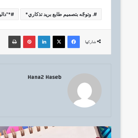
. وتوجّه بتصميم طابع بريد تذكاري*
*"داليا
فيسبوك
‫X
لينكدإن
بينتيريست
طباعة
شاركها
Hana2 Haseb