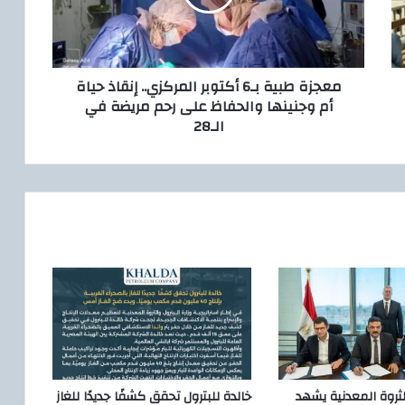
ط
ب
ي
ة
معجزة طبية بـ6 أكتوبر المركزي.. إنقاذ حياة
ب
أم وجنينها والحفاظ على رحم مريضة في
ـ
الـ28
6
أ
ك
ت
و
ب
ر
ا
ل
م
ر
ك
ز
ي
.
الثروة المعدنية يشهد
خالدة للبترول تحقق كشفًا جديدًا للغاز