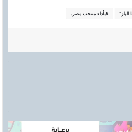
 الباز"
بأداء منتخب مصر.