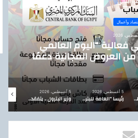
رأ التالي
إقتصاد وأعمال
5 أغسطس، 2026
يسيرًا على المواطنين.. الدقهلية ت
صيل أسطوانات البوتاجاز للمنازل با
بوتاجاسكو
5 أغسطس، 2026
5 أغسطس، 2026
4 أغسطس، 6
رئيسا “العامة للبترول” و”بترومنت” يتفقدان أعمال صيانة حقول أبو سنان استعدادًا لفترات الذروة الصيفية
وزير البترول .. يتفقد حقل البركة بأسوان ويتابع خطة إعادة الآبار المتوقفة للإنتاج
عقب الهزة الأرضية ..اجراءات مهم تعملها عشان السلامة والحماية في بيتك .. ازاي تتصرف صح لو شميت ريحة غاز