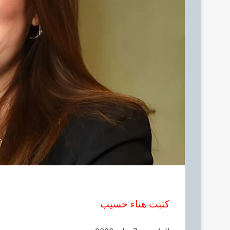
ك
ت
ر
و
ن
ي
ا
كتبت هناء حسيب