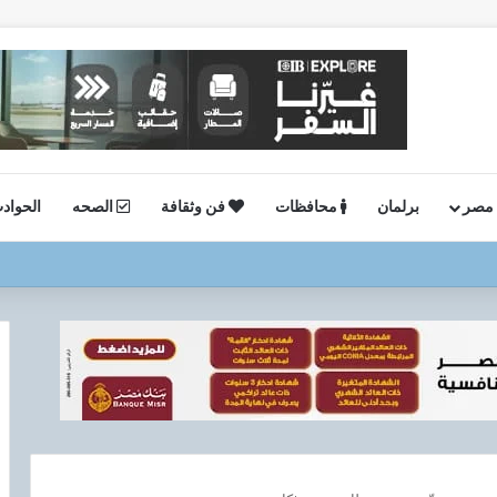
 مصر
برلمان
محافظات
فن وثقافة
الصحه
الحواد
ستئناف أعمال الحفر بحقل البركة في أسوان بعد توقف منذ عام 2022..